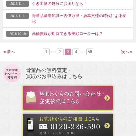
引き出物の処分にお困りなら！
2016.11.4
骨董品基礎知識〜古伊万里・唐草文様の時代による変
2016.11.1
化
高価買取が期待できる美顔ローラーは？
2016.10.19
« 前へ
1
...
2
3
4
...
56
次へ »
骨董品の無料査定・
買取のお申込みはこちら