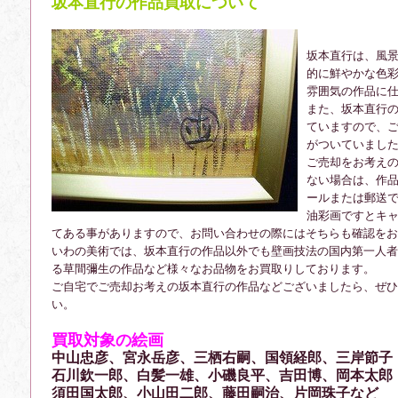
坂本直行の作品買取について
坂本直行は、風
的に鮮やかな色
雰囲気の作品に
また、坂本直行
ていますので、
がついていまし
ご売却をお考え
ない場合は、作
ールまたは郵送
油彩画ですとキ
てある事がありますので、お問い合わせの際にはそちらも確認をお
いわの美術では、坂本直行の作品以外でも壁画技法の国内第一人者
る草間彌生の作品など様々なお品物をお買取りしております。
ご自宅でご売却お考えの坂本直行の作品などございましたら、ぜひ
い。
買取対象の絵画
中山忠彦、宮永岳彦、三栖右嗣、国領経郎、三岸節子
石川欽一郎、白髪一雄、小磯良平、吉田博、岡本太郎
須田国太郎、小山田二郎、藤田嗣治、片岡珠子など