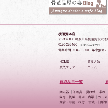
横須賀本店
〒238-0008 神奈川県横須賀市大滝
0120-226-590
※持ち込み要予約
営業時間 9:00～19:00（年中無休）
HOME
買取方法
買取エリア
コラム
買取品目一覧
陶磁器
茶道具
掛け軸
着物
象牙・剥製・珊瑚・翡翠
ガラス
煙管・印籠・根付
古銭・旧紙幣