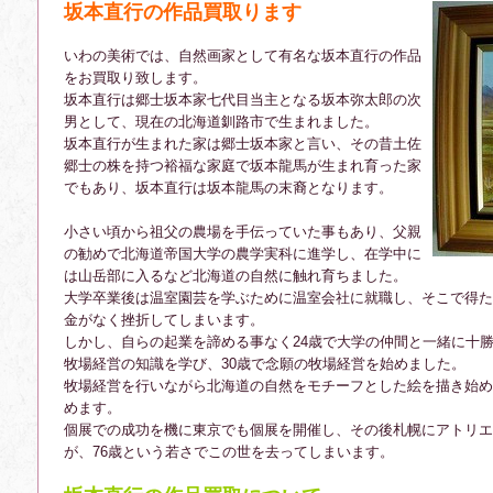
坂本直行の作品買取ります
いわの美術では、自然画家として有名な坂本直行の作品
をお買取り致します。
坂本直行は郷士坂本家七代目当主となる坂本弥太郎の次
男として、現在の北海道釧路市で生まれました。
坂本直行が生まれた家は郷士坂本家と言い、その昔土佐
郷士の株を持つ裕福な家庭で坂本龍馬が生まれ育った家
でもあり、坂本直行は坂本龍馬の末裔となります。
小さい頃から祖父の農場を手伝っていた事もあり、父親
の勧めで北海道帝国大学の農学実科に進学し、在学中に
は山岳部に入るなど北海道の自然に触れ育ちました。
大学卒業後は温室園芸を学ぶために温室会社に就職し、そこで得た
金がなく挫折してしまいます。
しかし、自らの起業を諦める事なく24歳で大学の仲間と一緒に十
牧場経営の知識を学び、30歳で念願の牧場経営を始めました。
牧場経営を行いながら北海道の自然をモチーフとした絵を描き始め
めます。
個展での成功を機に東京でも個展を開催し、その後札幌にアトリエ
が、76歳という若さでこの世を去ってしまいます。