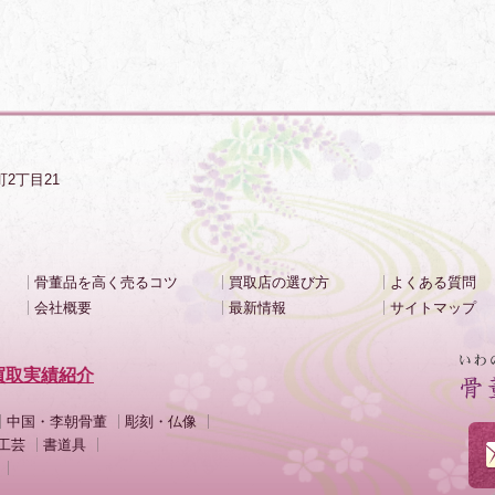
町2丁目21
骨董品を高く売るコツ
買取店の選び方
よくある質問
会社概要
最新情報
サイトマップ
買取実績紹介
中国・李朝骨董
彫刻・仏像
工芸
書道具