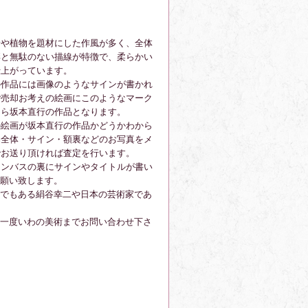
景や植物を題材にした作風が多く、全体
彩と無駄のない描線が特徴で、柔らかい
仕上がっています。
の作品には画像のようなサインが書かれ
ご売却お考えの絵画にこのようなマーク
たら坂本直行の作品となります。
の絵画が坂本直行の作品かどうかわから
品全体・サイン・額裏などのお写真をメ
でお送り頂ければ査定を行います。
ャンバスの裏にサインやタイトルが書い
願い致します。
でもある絹谷幸二や日本の芸術家であ
一度いわの美術までお問い合わせ下さ