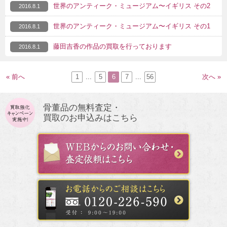
世界のアンティーク・ミュージアム〜イギリス その2
2016.8.1
世界のアンティーク・ミュージアム〜イギリス その1
2016.8.1
藤田吉香の作品の買取を行っております
2016.8.1
« 前へ
1
...
5
6
7
...
56
次へ »
骨董品の無料査定・
買取のお申込みはこちら