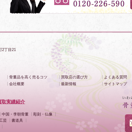
町2丁目21
骨董品を高く売るコツ
買取店の選び方
よくある質問
会社概要
最新情報
サイトマップ
買取実績紹介
中国・李朝骨董
彫刻・仏像
工芸
書道具