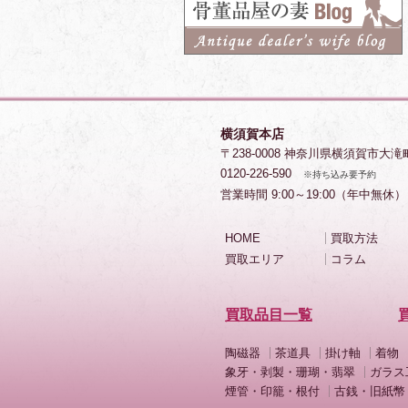
横須賀本店
〒238-0008 神奈川県横須賀市大滝
0120-226-590
※持ち込み要予約
営業時間 9:00～19:00（年中無休）
HOME
買取方法
買取エリア
コラム
買取品目一覧
陶磁器
茶道具
掛け軸
着物
象牙・剥製・珊瑚・翡翠
ガラス
煙管・印籠・根付
古銭・旧紙幣