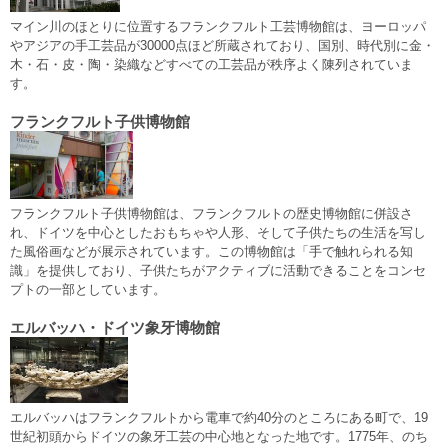
マイン川のほとりに位置するフランクフルト工芸博物館は、ヨーロッパ
やアジアの手工芸品が30000点ほど所蔵されており、国別、時代別に金・
木・石・皮・陶・染織などすべての工芸品が秩序よく陳列されていま
す。
フランクフルト子供博物館
フランクフルト子供博物館は、フランクフルトの歴史博物館に併設さ
れ、ドイツを中心としたおもちゃや人形、そして子供たちの生活を写し
た風俗画などが展示されています。この博物館は「手で触れられる知
識」を提供しており、子供たちがアクティブに活動できることをコンセ
プトの一部としています。
エルバッハ・ドイツ象牙博物館
エルバッハはフランクフルトから電車で約40分のところにある町で、19
世紀初頭からドイツの象牙工芸の中心地となった地です。1775年、のち