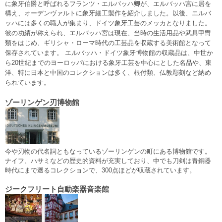
に象牙伯爵と呼ばれるフランツ・エルバッハ卿が、エルバッハ宮に居を
構え、オーデンヴァルトに象牙細工製作を紹介しました。
以後、エルバ
ッハには多くの職人が集まり、ドイツ象牙工芸のメッカとなりました。
彼の功績が称えられ、エルバッハ宮は現在、当時の生活用品や武具甲冑
類をはじめ、ギリシャ・ローマ時代の工芸品を収蔵する美術館となって
保存されています。 エルバッハ・ドイツ象牙博物館の収蔵品は、中世か
ら20世紀までのヨーロッパにおける象牙工芸を中心にとした名品や、東
洋、特に日本と中国のコレクションは多く、根付類、仏教彫刻など納め
られています。
ゾーリンゲン刃博物館
今や刃物の代名詞ともなっているゾーリンゲンの町にある博物館です。
ナイフ、ハサミなどの歴史的資料が充実しており、中でも刀剣は青銅器
時代にまで遡るコレクションで、300点ほどが収蔵されています。
ジークフリート自動楽器音楽館