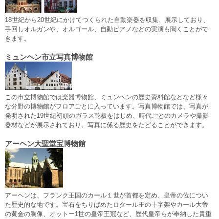
18世紀から20世紀にかけてつくられた自動楽器を収集、展示しており、
手回しオルガンや、オルゴール、自動ピアノなどの実演も聞くことがで
きます。
ミュンヘン市立写真博物館
この市立博物館では楽器博物館、ミュンヘンの歴史資料館などなど様々
な分野の博物館がフロアごとに入っています。写真博物館では、写真が
発明された19世紀初頭のガラス乾板をはじめ、時代ごとのカメラや撮影
器材などが展示されており、写真に係る歴史をたどることができます。
アーヘン大聖堂宝博物館
アーヘンは、フランク王国のカール１世が首都を定め、皇帝の位につい
た歴史的な地です。宝石をちりばめたロタール王の十字架やカール大帝
の黄金の胸像、オットー1世の皇帝王冠など、歴代皇帝らが奉納した貴重