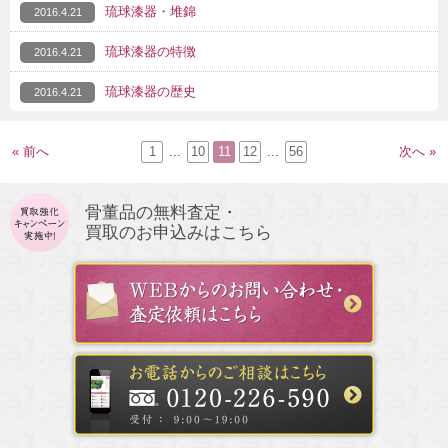
琉球漆器・堆錦
2016.4.21
琉球漆器の特徴
2016.4.21
琉球漆器の歴史
2016.4.21
« 前へ
1
...
10
11
12
...
56
次へ »
骨董品の無料査定・
買取のお申込みはこちら