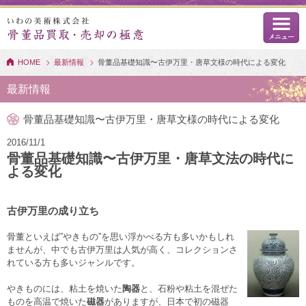
HOME
最新情報
骨董品基礎知識〜古伊万里・唐草文様の時代による変化
最新情報
骨董品基礎知識〜古伊万里・唐草文様の時代による変化
2016/11/1
骨董品基礎知識〜古伊万里・唐草文法の時代に
よる変化
古伊万里の成り立ち
骨董といえば”やきもの”を思い浮かべる方も多いかもしれ
ませんが、中でも古伊万里は人気が高く、コレクションさ
れている方も多いジャンルです。
やきものには、粘土を焼いた
陶器
と、石粉や粘土を混ぜた
ものを高温で焼いた
磁器
がありますが、日本で初の磁器