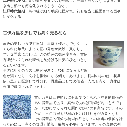
江戸時代中期
…蔦の輪郭を描くのを省略し、一筆で描くようになる。描
き出し部分も簡略化されるようになる。
江戸時代後期
…蔦の線が細く単調に描かれ、花も適当に配置される図柄
に変化する。
古伊万里を少しでも高く売るなら
藍色の美しい古伊万里は、唐草文様だけでなく、つ
くられた年代によって藍の発色が微妙に異なりま
す。専門家によれば、この藍色の発色度合も、古伊
万里がつくられた時代を見分ける目安のひとつとな
るといいます。
全体に初期のものは藍色が淡く、後期になるほど藍
色が濃くなり、文様も複雑になる傾向にあります。初期のものは「初期
伊万里」と区別して呼ばれ、骨董品としての価値・人気も高く、真作は
高値で取引されています。
古伊万里は江戸時代に有田でつくられた歴史的価値の
高い骨董品であり、真作であれば価値が高いものです
が、巧妙につくられた贋作が多いのも実情です。その
ため、古伊万里を見極めるには目利きが必要となり、
その骨董品的価値や芸術作品としての本当の価値を計
るためには、多くの知識と情報、経験が必要となります。その真偽の判