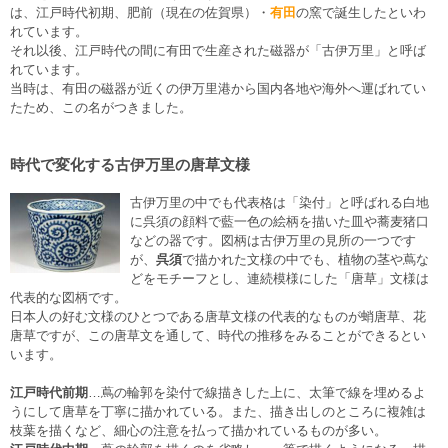
は、江戸時代初期、肥前（現在の佐賀県）・
有田
の窯で誕生したといわ
れています。
それ以後、江戸時代の間に有田で生産された磁器が「古伊万里」と呼ば
れています。
当時は、有田の磁器が近くの伊万里港から国内各地や海外へ運ばれてい
たため、この名がつきました。
時代で変化する古伊万里の唐草文様
古伊万里の中でも代表格は「染付」と呼ばれる白地
に呉須の顔料で藍一色の絵柄を描いた皿や蕎麦猪口
などの器です。図柄は古伊万里の見所の一つです
が、
呉須
で描かれた文様の中でも、植物の茎や蔦な
どをモチーフとし、連続模様にした「唐草」文様は
代表的な図柄です。
日本人の好む文様のひとつである唐草文様の代表的なものが蛸唐草、花
唐草ですが、この唐草文を通して、時代の推移をみることができるとい
います。
江戸時代前期
…蔦の輪郭を染付で線描きした上に、太筆で線を埋めるよ
うにして唐草を丁寧に描かれている。また、描き出しのところに複雑は
枝葉を描くなど、細心の注意を払って描かれているものが多い。