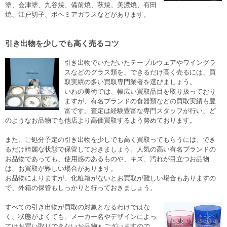
塗、会津塗、九谷焼、備前焼、萩焼、美濃焼、有田
焼、江戸切子、ボヘミアガラスなどがあります。
引き出物を少しでも高く売るコツ
引き出物でいただいたテーブルウェアやワイングラ
スなどのグラス類を、できるだけ高く売るには、買
取実績の多い買取専門業者を選びましょう。
いわの美術では、幅広い買取品目を取り扱っており
ますが、有名ブランドの食器類などの買取実績も豊
富です。査定は経験豊富な専門スタッフが行い、ど
のようなお品物でも他店より高価買取するよう努めております。
また、ご処分予定の引き出物を少しでも高く買取ってもらうには、でき
るだけ綺麗な状態で保管しておきましょう。人気の高い有名ブランドの
お品物であっても、使用感のあるものや、キズ、汚れが目立つお品物
は、お買取が難しい場合があります。
お品物によりますが、化粧箱がないとお買取が難しい場合もありますの
で、外箱の保管もしっかりと行っておきましょう。
すべての引き出物が買取の対象となるわけではな
く、状態がよくても、メーカー名やデザインによっ
てはお買い取りできないお品物もございますので、