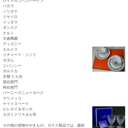
ロイヤルコペンハーゲン
バカラ
ノリタケ
リヤドロ
イッタラ
ダンスク
ナルミ
大倉陶園
ディズニー
エルメス
リチャード・ジノリ
ボダム
ジバンシー
ポルスカ
京都 たち吉
源右衛門
柿右衛門
バーニーズニューヨーク
マリメッコ
ケイトスペード
ビレロイ＆ボッホ
カガミクリスタル等
その他の塗物ややきもの、ガラス製品では、越前