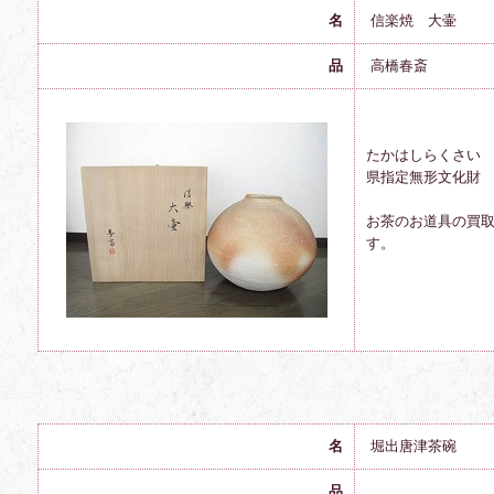
名
信楽焼 大壷
品
高橋春斎
たかはしらくさい
県指定無形文化財
お茶のお道具の買
す。
名
堀出唐津茶碗
品