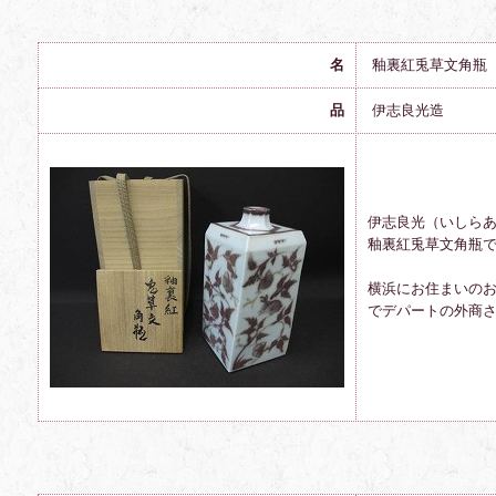
名
釉裏紅兎草文角瓶
品
伊志良光造
伊志良光（いしら
釉裏紅
兎草文
角瓶
横浜にお住まいの
で
デパートの外商