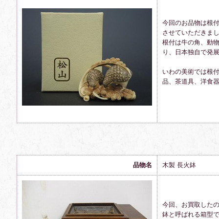
今回のお品物は根
させていただきま
根付は牛の角、動
り、日本独自で発
いわの美術では根
品、茶道具、洋食
品物名
木製 長火鉢
今回、お買取した
鉢と呼ばれる箱型