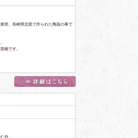
県東部、長崎県北部で作られた陶器の事で
す。
る茶碗です。
た仁丹。