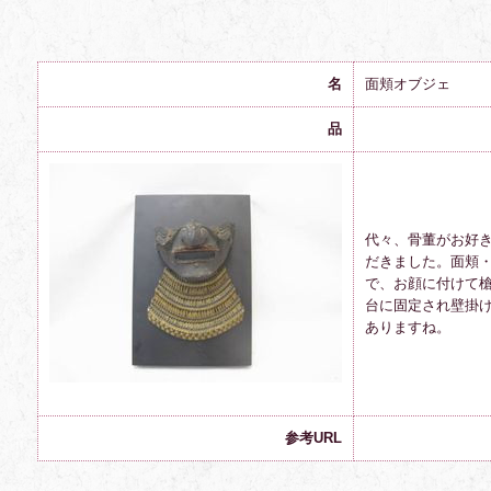
名
面頬
オブジェ
品
代々、骨董がお好
だきました。面頬
で、お顔に付けて
台に固定され壁掛
ありますね。
参考URL