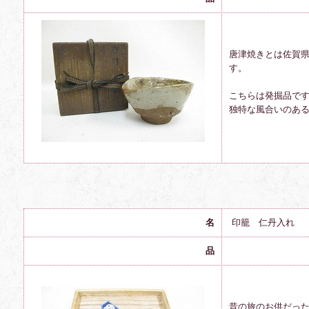
唐津焼きとは佐賀
す。
こちらは発掘品で
独特な風合いのあ
名
印籠 仁丹入れ
品
昔の旅のお供だっ