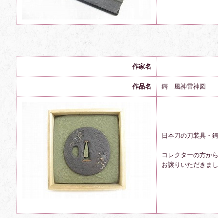
作家名
作品名
鍔 風神雷神図
日本刀の刀装具・
コレクターの方か
お譲りいただきま