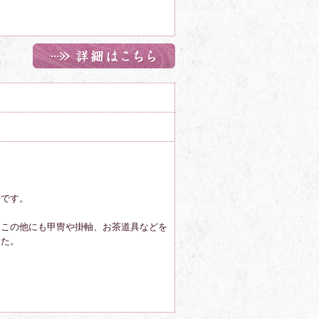
鍔です。
らこの他にも甲冑や掛軸、お茶道具などを
した。