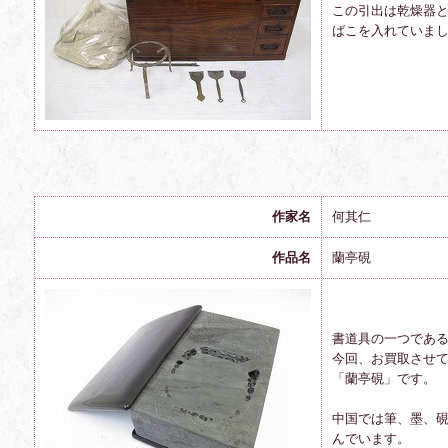
この引出は乾燥器
ばこを入れていま
作家名
何其仁
作品名
蘭亭硯
書道具の一つであ
今回、お買取させ
「蘭亭硯」です。
中国では筆、墨、
んでいます。