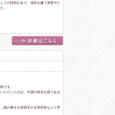
としての役割があり、湿気を嫌う海苔やた
した。
る硯です。
ていただいたのは、中国の有名な硯である
硯、紙の事を分房四宝や文房四友などと呼