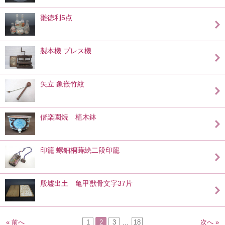
雛徳利5点
製本機 プレス機
矢立 象嵌竹紋
偕楽園焼 植木鉢
印籠 螺鈿桐蒔絵二段印籠
殷墟出土 亀甲獣骨文字37片
« 前へ
1
2
3
...
18
次へ »