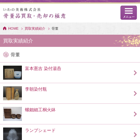
HOME
買取実績紹介
骨董
買取実績紹介
骨董
富本憲吉 染付湯呑
李朝染付瓶
螺鈿細工桐火鉢
ランプシェード