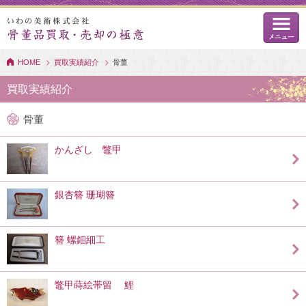
HOME
買取実績紹介
骨董
買取実績紹介
骨董
かんざし 鼈甲
銀杏簪 珊瑚簪
簪 螺鈿細工
鼈甲蒔絵帯留 鯉