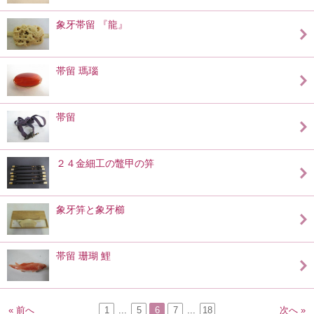
象牙帯留 『龍』
帯留 瑪瑙
帯留
２４金細工の鼈甲の笄
象牙笄と象牙櫛
帯留 珊瑚 鯉
« 前へ
1
...
5
6
7
...
18
次へ »