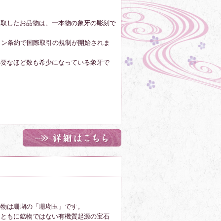
買取したお品物は、一本物の象牙の彫刻で
トン条約で国際取引の規制が開始されま
必要なほど数も希少になっている象牙で
品物は珊瑚の「珊瑚玉」です。
とともに鉱物ではない有機質起源の宝石