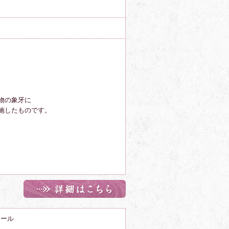
物の象牙に
施したものです。
ボール