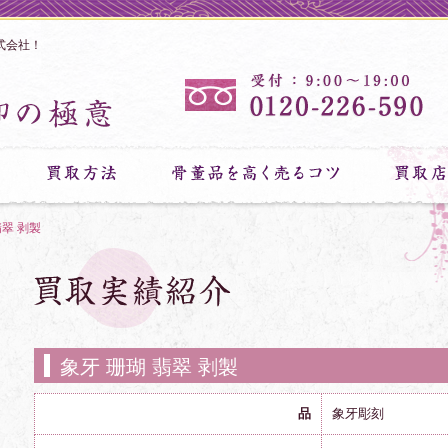
式会社！
翡翠 剥製
象牙 珊瑚 翡翠 剥製
品
象牙彫刻