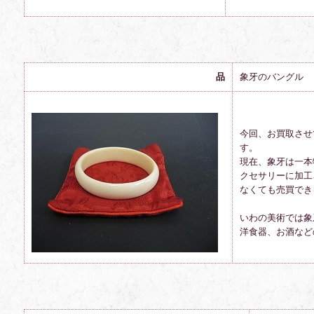
品
象牙のバングル
今回、お買取させ
す。
現在、象牙は一本
クセサリーに加工
なくても売買でき
いわの美術では象
洋食器、お酒など