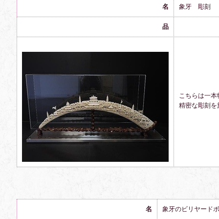
名
象牙 彫刻
品
こちらは一本
精密な彫刻を
名
象牙のビリヤード