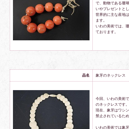
で、動物である珊
いやプレゼントと
世界的に主な産地
ます。
いわの美術では、
ております。
品名
象牙のネックレス
今回、いわの美術
のネックレスです
現在、象牙はワシ
禁止されているた
いわの美術では象