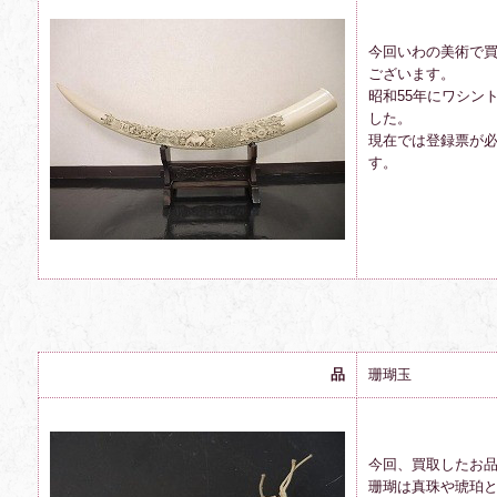
今回いわの美術で
ございます。
昭和55年にワシン
した。
現在では登録票が
す。
品
珊瑚玉
今回、買取したお
珊瑚は真珠や琥珀