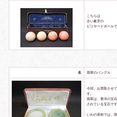
こちらは
古い象牙の
ビリヤードボール
名
翡翠のバングル
今回、お買取させ
す。
翡翠は、東洋の宝
されている宝石で
いわの美術では、