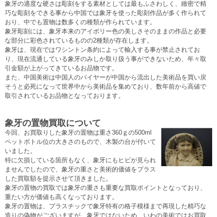
象牙の適度な硬さは彫刻をする素材としては最もふさわしく、緻密で精
巧な彫刻をできる事から中国では象牙を使った彫刻作品が多く作られて
おり、中でも置物は数多くの種類が作られています。
象牙彫刻には、象牙本来のアイボリー色の美しさそのままの作品と必要
な部分に彩色されているものの2種類が存在します。
象牙は、現在ではワシントン条約によって輸入する事が禁止されてお
り、現在流通している象牙のみしか取り扱う事ができないため、年々取
引金額が上がってきているお品物です。
また、中国美術は中国人のバイヤーが中国から流出した美術品を買い戻
そうと必死になって世界中から美術品を集めており、数年前から高値で
取引されているお品物となっております。
象牙の置物買取について
今回、お買取りした象牙の置物は重さ360ｇの500ml
ペットボトル位の大きさのもので、木製の台が付いて
いました。
特に欠損している箇所もなく、象牙にもヒビが見られ
ませんでしたので、象牙の重さと美術的価値をプラス
した買取額を提示させて頂きました。
象牙の置物の買取では象牙の重さも重要な買取ポイントとなっており、
重たい方が価値も高くなっております。
象牙の置物は、プラスチックで象牙特有の格子模様まで再現した精巧な
造りの偽物がございますが、象牙ではないため、いわの美術ではお買取