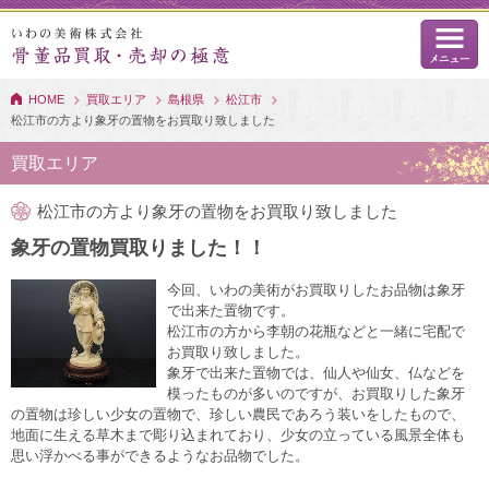
HOME
買取エリア
島根県
松江市
松江市の方より象牙の置物をお買取り致しました
買取エリア
松江市の方より象牙の置物をお買取り致しました
象牙の置物買取りました！！
今回、いわの美術がお買取りしたお品物は象牙
で出来た置物です。
松江市の方から李朝の花瓶などと一緒に宅配で
お買取り致しました。
象牙で出来た置物では、仙人や仙女、仏などを
模ったものが多いのですが、お買取りした象牙
の置物は珍しい少女の置物で、珍しい農民であろう装いをしたもので、
地面に生える草木まで彫り込まれており、少女の立っている風景全体も
思い浮かべる事ができるようなお品物でした。