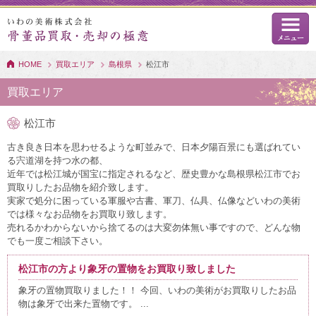
HOME
買取エリア
島根県
松江市
買取エリア
松江市
古き良き日本を思わせるような町並みで、日本夕陽百景にも選ばれてい
る宍道湖を持つ水の都、
近年では松江城が国宝に指定されるなど、歴史豊かな島根県松江市でお
買取りしたお品物を紹介致します。
実家で処分に困っている軍服や古書、軍刀、仏具、仏像などいわの美術
では様々なお品物をお買取り致します。
売れるかわからないから捨てるのは大変勿体無い事ですので、どんな物
でも一度ご相談下さい。
松江市の方より象牙の置物をお買取り致しました
象牙の置物買取りました！！ 今回、いわの美術がお買取りしたお品
物は象牙で出来た置物です。 ...