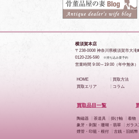
横須賀本店
〒238-0008 神奈川県横須賀市大滝
0120-226-590
※持ち込み要予約
営業時間 9:00～19:00（年中無休）
HOME
買取方法
買取エリア
コラム
買取品目一覧
陶磁器
茶道具
掛け軸
着物
象牙・剥製・珊瑚・翡翠
ガラス
煙管・印籠・根付
古銭・旧紙幣