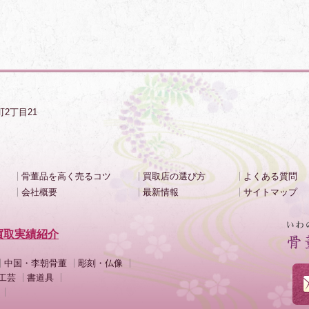
町2丁目21
骨董品を高く売るコツ
買取店の選び方
よくある質問
会社概要
最新情報
サイトマップ
買取実績紹介
中国・李朝骨董
彫刻・仏像
工芸
書道具