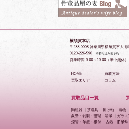
横須賀本店
〒238-0008 神奈川県横須賀市大滝
0120-226-590
※持ち込み要予約
営業時間 9:00～19:00（年中無休）
HOME
買取方法
買取エリア
コラム
買取品目一覧
陶磁器
茶道具
掛け軸
着物
象牙・剥製・珊瑚・翡翠
ガラス
煙管・印籠・根付
古銭・旧紙幣