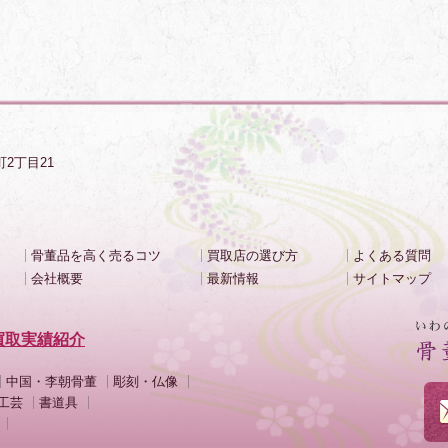
町2丁目21
骨董品を高く売るコツ
買取店の選び方
よくある質問
会社概要
最新情報
サイトマップ
買取実績紹介
中国・李朝骨董
彫刻・仏像
工芸
書道具