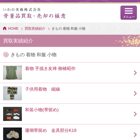
HOME
買取実績紹介
きもの 着物 和服 小物
買取実績紹介
きもの 着物 和服 小物
着物 手描き友禅 柳橋昭作
子供用着物 縮緬
和装小物(帯留め)
珊瑚帯留め 金具部分K18