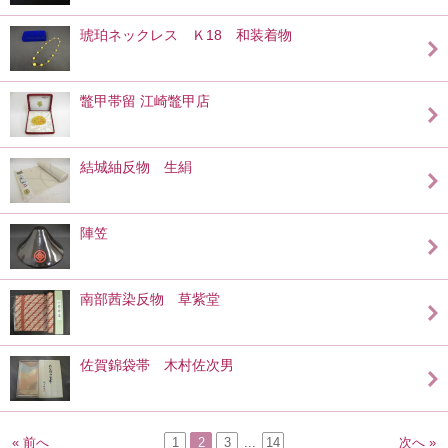
琥珀ネックレス Ｋ18 和装着物
鼈甲帯留 江崎鼈甲店
結城紬反物 生絹
陣笠
南部茜染反物 草紫堂
佐賀錦袋帯 木村佐次男
« 前へ
1
2
3
...
14
次へ »