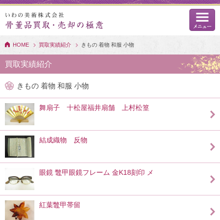
HOME
買取実績紹介
きもの 着物 和服 小物
買取実績紹介
きもの 着物 和服 小物
舞扇子 十松屋福井扇舗 上村松篁
結成織物 反物
眼鏡 鼈甲眼鏡フレーム 金K18刻印 メ
紅葉鼈甲帯留