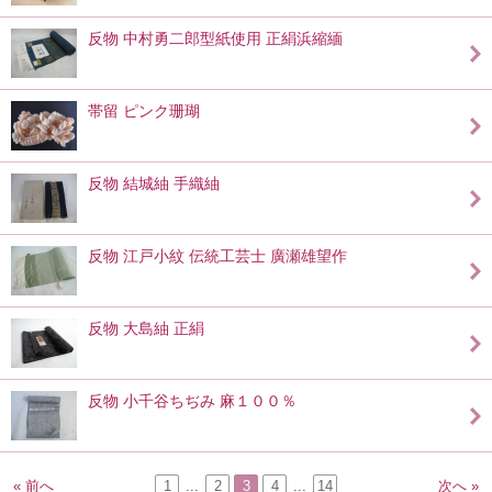
反物 中村勇二郎型紙使用 正絹浜縮緬
帯留 ピンク珊瑚
反物 結城紬 手織紬
反物 江戸小紋 伝統工芸士 廣瀬雄望作
反物 大島紬 正絹
反物 小千谷ちぢみ 麻１００％
« 前へ
1
...
2
3
4
...
14
次へ »