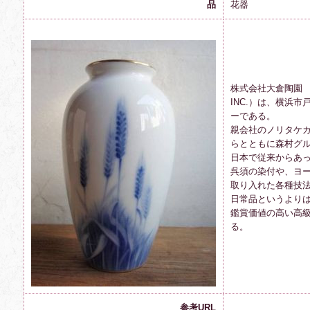
品
花器
株式会社大倉陶園 （お
INC.）は、横浜
ーである。
親会社のノリタケ
らとともに森村グ
日本で従来からあ
呉須の染付や、ヨ
取り入れた各種技
日常品というより
鑑賞価値の高い高
る。
参考URL