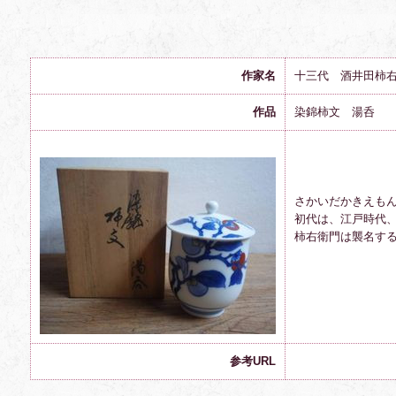
作家名
十三代 酒井田柿
作品
染錦柿文 湯呑
さかいだかきえも
初代は、江戸時代
柿右衛門は襲名す
参考URL