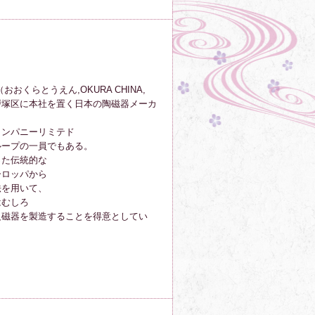
おくらとうえん,OKURA CHINA,
市戸塚区に本社を置く日本の陶磁器メーカ
カンパニーリミテド
ループの一員でもある。
った伝統的な
ーロッパから
法を用いて、
はむしろ
級磁器を製造することを得意としてい