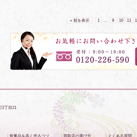
« 前を表示
1
...
9
10
11
1
町2丁目21
骨董品を高く売るコツ
買取店の選び方
よくある質問