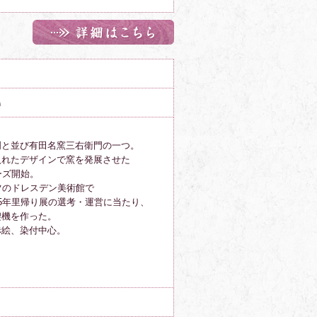
鳥
門と並び有田名窯三右衛門の一つ。
入れたデザインで窯を発展させた
ーズ開始。
ツのドレスデン美術館で
5年里帰り展の選考・運営に当たり、
契機を作った。
赤絵、染付中心。