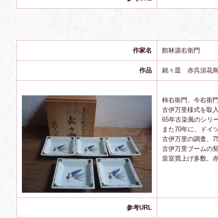
作家名
館林源右衛門
作品
銘々皿 赤呉須花
柿右衛門、今右衛
古伊万里様式を取
65年古染風のシリ
また70年に、ドイ
古伊万里の調査、7
古伊万里ブームの
皇室買上げ多数。
参考URL