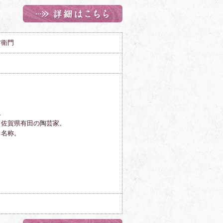
右衛門
ん
、佐賀県有田の陶芸家。
る名称。