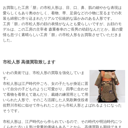
お買取した工房「朋」の市松人形は、目、口、鼻、肌の細やかな表現は
愛らしくもあり奥ゆかしく、着物、帯、足袋などの小物に至るまでの衣
装も綿密に作り込まれたリアルで伝統的な温かみのある人形です。
工房「朋」の市松人形の顔の表情がなんとも愛らしいですが、お顔のモ
デルは、この工房の主宰者 森重春幸のご長男の幼顔なんだとか。親の愛
情も息づく素晴らしい工房「朋」の市松人形をお買取させていただきま
した。
市松人形 高価買取致します
いわの美術では、市松人形の買取を強化していま
す。
市松人形は江戸時代中ごろ、女の子たちが身近に置
いて自分の子どものように可愛がり、四季に合わせ
て着物を着替えて遊んだり、裁縫の練習用として用
いられた人形で、そのころ活躍した人気歌舞伎役者
佐野川市松に似せて作られたことから市松人形とよばれるようになった
そうです。
市松人形は、江戸時代から作られているので、その時代や明治時代につ
くられた古い人形は骨董的価値もあることから、高価買取も期待できま