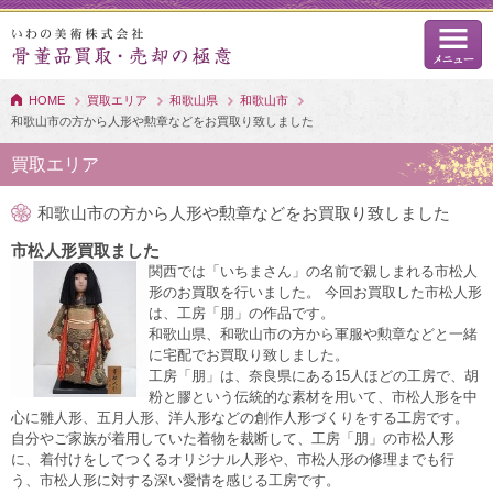
HOME
買取エリア
和歌山県
和歌山市
和歌山市の方から人形や勲章などをお買取り致しました
買取エリア
和歌山市の方から人形や勲章などをお買取り致しました
市松人形買取ました
関西では「いちまさん」の名前で親しまれる市松人
形のお買取を行いました。 今回お買取した市松人形
は、工房「朋」の作品です。
和歌山県、和歌山市の方から軍服や勲章などと一緒
に宅配でお買取り致しました。
工房「朋」は、奈良県にある15人ほどの工房で、胡
粉と膠という伝統的な素材を用いて、市松人形を中
心に雛人形、五月人形、洋人形などの創作人形づくりをする工房です。
自分やご家族が着用していた着物を裁断して、工房「朋」の市松人形
に、着付けをしてつくるオリジナル人形や、市松人形の修理までも行
う、市松人形に対する深い愛情を感じる工房です。