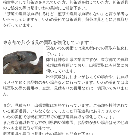
稽古事として煎茶道をされていた方、煎茶道を教えていた方、煎茶道具
のご処分の際は是非いわの美術にご相談下さい。
「茶道の道具は買取れるけど、煎茶の道具は買取れない」と言う業者も
いらっしゃいますが、いわの美術では茶道具、煎茶道具ともにお買取り
を行っています。
東京都で煎茶道具の買取を強化しています！
現在いわの美術では東京都内での買取を強化し
ています。
弊社は神奈川県の業者ですが、東京都での買取
依頼は多数頂いており、出張買取にも頻繁にお
伺いしています。
出張買取はお住まいがお近くの場合や、お買取
りさせて頂くお品数の多い場合などに行っています。いわの美術では出
張買取の際の費用や、査定、見積もりの費用などは一切頂いておりませ
ん。
査定、見積もり、出張買取は無料で行っています。ご売却を検討されて
いる煎茶道具、いらなくなってしまった煎茶道具はありませんか？
いわの美術では現在東京都での煎茶道具買取を強化しています。
また東京都以外でも神奈川県内や関東圏、お品数が多い場合はその他遠
方へも出張買取が可能です。
煎茶道具の買取は是非いわの美術にお問合せ下さい。