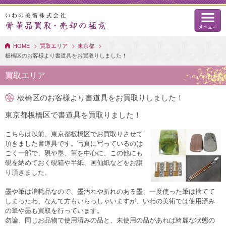
HOME
買取エリア
東京都
板橋区のお客様より書道具をお買取りしました！
買取エリア
板橋区のお客様より書道具をお買取りしました！
東京都板橋区で書道具を買取りました！
こちらは以前、東京都板橋区でお買取りさせて
頂きました書道具です。写真に写っているのは
ごく一部で、硯や墨、筆を中心に、この他にも
硯を納めておく硯箱や半紙、画仙紙などをお譲
り頂きました。
墨や筆は消耗品なので、墨汚れや折れのある墨、一度使った筆は捨てて
しまったわ、なんて方もいらっしゃいますが、いわの美術では使用済み
の筆や墨も買取を行っています。
勿論、同じお品物で使用済みの品と、未使用の品があれば綺麗な状態の