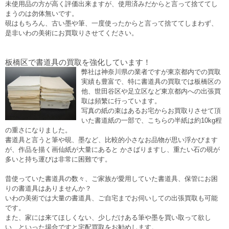
未使用品の方が高く評価出来ますが、使用済みだからと言って捨ててし
まうのは勿体無いです。
硯はもちろん、古い墨や筆、一度使ったからと言って捨ててしまわず、
是非いわの美術にお買取りさせてください。
板橋区で書道具の買取を強化しています！
弊社は神奈川県の業者ですが東京都内での買取
実績も豊富で、特に書道具の買取では板橋区の
他、世田谷区や足立区など東京都内への出張買
取は頻繁に行っています。
写真の紙の束はあるお宅からお買取りさせて頂
いた書道紙の一部で、こちらの半紙は約10kg程
の重さになりました。
書道具と言うと筆や硯、墨など、比較的小さなお品物が思い浮かびます
が、作品を描く画仙紙が大量にあると かさばりますし、重たい石の硯が
多いと持ち運びは非常に困難です。
昔使っていた書道具の数々、ご家族が愛用していた書道具、保管にお困
りの書道具はありませんか？
いわの美術では大量の書道具、ご自宅までお伺いしての出張買取も可能
です。
また、家には来てほしくない、少しだけある筆や墨を買い取って欲し
い、といった場合ですと宅配買取をお勧めします。