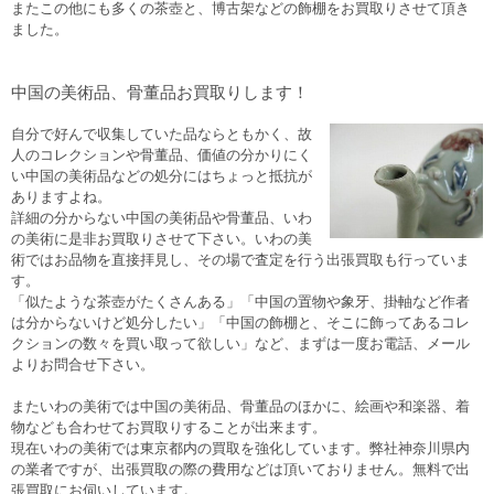
またこの他にも多くの茶壺と、博古架などの飾棚をお買取りさせて頂き
ました。
中国の美術品、骨董品お買取りします！
自分で好んで収集していた品ならともかく、故
人のコレクションや骨董品、価値の分かりにく
い中国の美術品などの処分にはちょっと抵抗が
ありますよね。
詳細の分からない中国の美術品や骨董品、いわ
の美術に是非お買取りさせて下さい。いわの美
術ではお品物を直接拝見し、その場で査定を行う出張買取も行っていま
す。
「似たような茶壺がたくさんある」「中国の置物や象牙、掛軸など作者
は分からないけど処分したい」「中国の飾棚と、そこに飾ってあるコレ
クションの数々を買い取って欲しい」など、まずは一度お電話、メール
よりお問合せ下さい。
またいわの美術では中国の美術品、骨董品のほかに、絵画や和楽器、着
物なども合わせてお買取りすることが出来ます。
現在いわの美術では東京都内の買取を強化しています。弊社神奈川県内
の業者ですが、出張買取の際の費用などは頂いておりません。無料で出
張買取にお伺いしています。