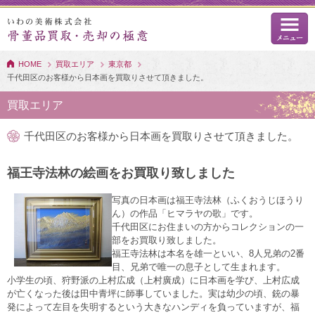
HOME
買取エリア
東京都
千代田区のお客様から日本画を買取りさせて頂きました。
買取エリア
千代田区のお客様から日本画を買取りさせて頂きました。
福王寺法林の絵画をお買取り致しました
写真の日本画は福王寺法林（ふくおうじほうり
ん）の作品「ヒマラヤの歌」です。
千代田区にお住まいの方からコレクションの一
部をお買取り致しました。
福王寺法林は本名を雄一といい、8人兄弟の2番
目、兄弟で唯一の息子として生まれます。
小学生の頃、狩野派の上村広成（上村廣成）に日本画を学び、上村広成
が亡くなった後は田中青坪に師事していました。実は幼少の頃、銃の暴
発によって左目を失明するという大きなハンディを負っていますが、福