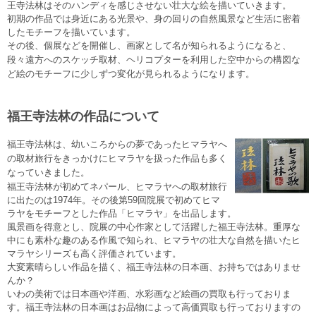
王寺法林はそのハンディを感じさせない壮大な絵を描いていきます。
初期の作品では身近にある光景や、身の回りの自然風景など生活に密着
したモチーフを描いています。
その後、個展などを開催し、画家として名が知られるようになると、
段々遠方へのスケッチ取材、ヘリコプターを利用した空中からの構図な
ど絵のモチーフに少しずつ変化が見られるようになります。
福王寺法林の作品について
福王寺法林は、
幼いころからの夢であったヒマラヤへ
の取材旅行をきっかけにヒマラヤを扱った作品も多く
なっていきました。
福王寺法林が初めてネパール、ヒマラヤへの取材旅行
に出たのは1974年。その後第59回院展で初めてヒマ
ラヤをモチーフとした作品「ヒマラヤ」を出品します。
風景画を得意とし、院展の中心作家として活躍した福王寺法林。重厚な
中にも素朴な趣のある作風で知られ、ヒマラヤの壮大な自然を描いたヒ
マラヤシリーズも高く評価されています。
大変素晴らしい作品を描く、福王寺法林の日本画、お持ちではありませ
んか？
いわの美術では日本画や洋画、水彩画など絵画の買取も行っておりま
す。福王寺法林の日本画はお品物によって高価買取も行っておりますの