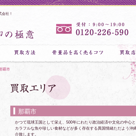
式会社！
那覇市
那覇市
かつて琉球王国として栄え、500年にわたり政治経済や文化の中心
カラフルな魚や珍しい食材などが多く存在する異国情緒ただよう沖
介致します。