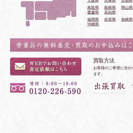
大阪府
兵庫県
京都府
鳥取県
島根県
岡山県
愛媛県
高知県
福岡県
佐賀県
長崎県
沖縄県
買取方法
お客様のご希望に合わ
ます。