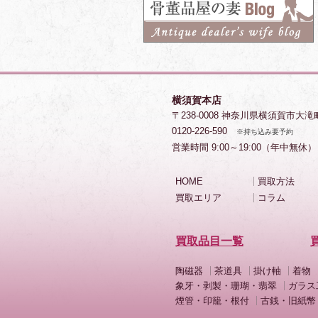
横須賀本店
〒238-0008 神奈川県横須賀市大滝
0120-226-590
※持ち込み要予約
営業時間 9:00～19:00（年中無休）
HOME
買取方法
買取エリア
コラム
買取品目一覧
陶磁器
茶道具
掛け軸
着物
象牙・剥製・珊瑚・翡翠
ガラス
煙管・印籠・根付
古銭・旧紙幣