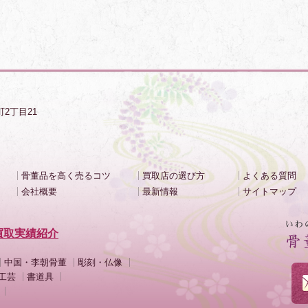
町2丁目21
骨董品を高く売るコツ
買取店の選び方
よくある質問
会社概要
最新情報
サイトマップ
買取実績紹介
中国・李朝骨董
彫刻・仏像
工芸
書道具