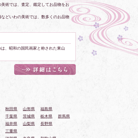
の美術では、査定、鑑定してお品物をお
酒などいわの美術では、数多くのお品物
のは、昭和の国民画家と称された東山
秋田県
山形県
福島県
千葉県
茨城県
栃木県
群馬県
福井県
山梨県
長野県
三重県