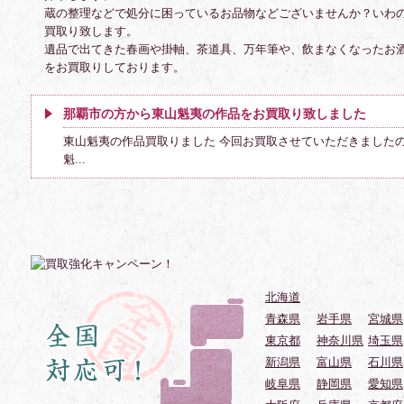
蔵の整理などで処分に困っているお品物などございませんか？いわ
買取り致します。
遺品で出てきた春画や掛軸、茶道具、万年筆や、飲まなくなったお
をお買取りしております。
那覇市の方から東山魁夷の作品をお買取り致しました
東山魁夷の作品買取りました 今回お買取させていただきました
魁...
北海道
青森県
岩手県
宮城県
東京都
神奈川県
埼玉県
新潟県
富山県
石川県
岐阜県
静岡県
愛知県