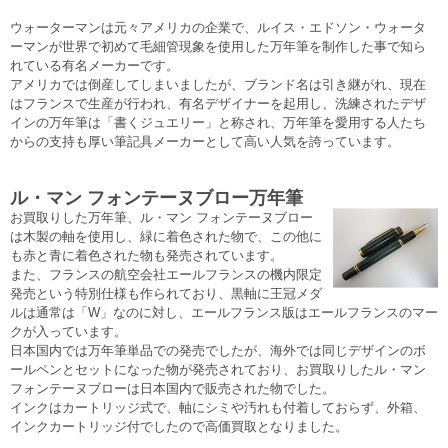
ウォーターマンは元々アメリカの企業で、ルイス・エドソン・ウォータ
ーマンが世界で初めて毛細管現象を使用した万年筆を制作した事で知ら
れている有名メーカーです。
アメリカでは倒産してしまいましたが、ブランド名は引き継がれ、現在
はフランスで生産が行われ、有名デザイナーを起用し、洗練されたデザ
インの万年筆は「書くジュエリー」と称され、万年筆を愛用する人たち
からの支持も厚い筆記具メーカーとして高い人気を誇っています。
ル・マン フォンテーヌブロー万年筆
お買取りした万年筆、ル・マン フォンテーヌブロー
は木製の軸を使用し、緑に着色された物で、この他に
も赤と青に着色された物も発売されています。
また、フランスの航空会社エールフランスの機内限定
発売という特別仕様も作られており、黒軸に王冠メダ
ルは通常は「W」なのに対し、エールフランス版はエールフランスのマー
クが入っています。
日本国内では万年筆単品での発売でしたが、海外では同じデザインのボ
ールペンとセットになった物が発売されており、お買取りしたル・マン
フォンテーヌブローは日本国内で販売された物でした。
インクはカートリッジ式で、軸にシミや汚れも付着しておらず、外箱、
インクカートリッジ付でしたので高価買取となりました。