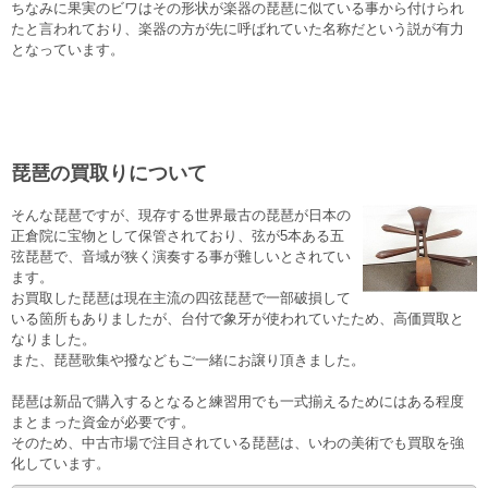
ちなみに果実のビワはその形状が楽器の琵琶に似ている事から付けられ
たと言われており、楽器の方が先に呼ばれていた名称だという説が有力
となっています。
琵琶の買取りについて
そんな琵琶ですが、現存する世界最古の琵琶が日本の
正倉院に宝物として保管されており、弦が5本ある五
弦琵琶で、音域が狭く演奏する事が難しいとされてい
ます。
お買取した琵琶は現在主流の四弦琵琶で一部破損して
いる箇所もありましたが、台付で象牙が使われていたため、高価買取と
なりました。
また、琵琶歌集や撥などもご一緒にお譲り頂きました。
琵琶は新品で購入するとなると練習用でも一式揃えるためにはある程度
まとまった資金が必要です。
そのため、中古市場で注目されている琵琶は、いわの美術でも買取を強
化しています。