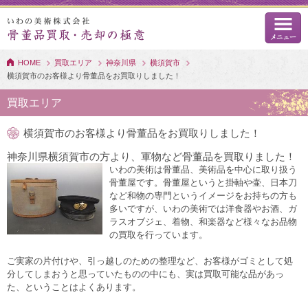
HOME
買取エリア
神奈川県
横須賀市
横須賀市のお客様より骨董品をお買取りしました！
買取エリア
横須賀市のお客様より骨董品をお買取りしました！
神奈川県横須賀市の方より、軍物など骨董品を買取りました！
いわの美術は骨董品、美術品を中心に取り扱う
骨董屋です。骨董屋というと掛軸や壷、日本刀
など和物の専門というイメージをお持ちの方も
多いですが、いわの美術では洋食器やお酒、ガ
ラスオブジェ、着物、和楽器など様々なお品物
の買取を行っています。
ご実家の片付けや、引っ越しのための整理など、お客様がゴミとして処
分してしまおうと思っていたものの中にも、実は買取可能な品があっ
た、ということはよくあります。