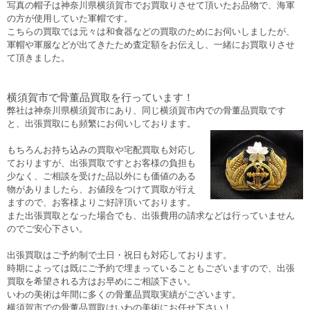
写真の帽子は神奈川県横須賀市でお買取りさせて頂いたお品物で、海軍
の方が使用していた軍帽です。
こちらの買取では元々は和食器などの買取のためにお伺いしましたが、
軍帽や軍服などが出てきたため査定額をお伝えし、一緒にお買取りさせ
て頂きました。
横須賀市で骨董品買取を行っています！
弊社は神奈川県横須賀市にあり、同じ横須賀市内での骨董品買取です
と、出張買取にも頻繁にお伺いしております。
もちろんお持ち込みの買取や宅配買取も対応し
ておりますが、出張買取ですとお客様の負担も
少なく、ご相談を受けた品以外にも価値のある
物がありましたら、お値段をつけて買取が行え
ますので、お客様よりご好評頂いております。
また出張買取となった場合でも、出張費用の請求などは行っていません
のでご安心下さい。
出張買取はご予約制で土日・祝日も対応しております。
時期によっては既にご予約で埋まっていることもございますので、出張
買取を希望される方はお早めにご相談下さい。
いわの美術は年間に多くの骨董品買取実績がございます。
横須賀市での骨董品買取はいわの美術にお任せ下さい！