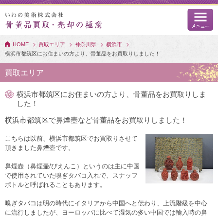
HOME
買取エリア
神奈川県
横浜市
横浜市都筑区にお住まいの方より、骨董品をお買取りしました！
買取エリア
横浜市都筑区にお住まいの方より、骨董品をお買取りしま
した！
横浜市都筑区で鼻煙壺など骨董品をお買取りしました！
こちらは以前、横浜市都筑区でお買取りさせて
頂きました鼻煙壺です。
鼻煙壺（鼻煙壷/びえんこ）というのは主に中国
で使用されていた嗅ぎタバコ入れで、スナッフ
ボトルと呼ばれることもあります。
嗅ぎタバコは明の時代にイタリアから中国へと伝わり、上流階級を中心
に流行しましたが、ヨーロッパに比べて湿気の多い中国では輸入時の鼻