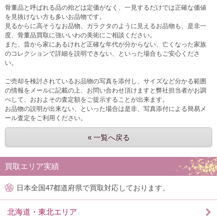
骨董品と呼ばれる品の殆どは定価がなく、一見するだけでは正確な価値
を見抜けない方も多いお品物です。
見るからに高そうなお品物、ガラクタのように見えるお品物も、是非一
度、骨董品買取に強いいわの美術にご相談ください。
また、昔から家にあるけれど正確な年代が分からない、亡くなった家族
のコレクションで詳細を説明できない、といった場合もご安心くださ
い。
ご売却を検討されているお品物の写真を添付し、サイズなど分かる範囲
の情報をメールに記載の上、お問い合わせ頂けますと弊社担当者がお調
べして、おおよその査定額をご提示することが出来ます。
お品物の説明が出来ない、といった場合は是非、写真添付による簡易メ
ール査定をご利用ください。
« 一覧へ戻る
買取エリア実績
日本全国47都道府県で買取対応しております。
北海道・東北エリア