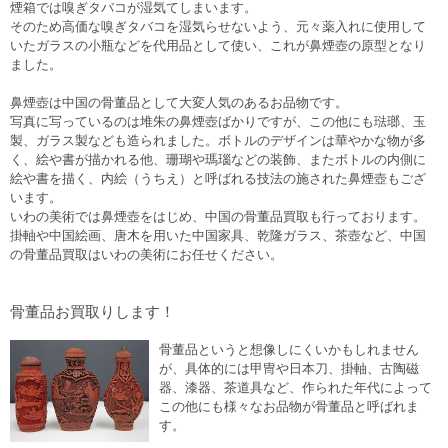
煙箱では嗅ぎタバコが湿気てしまいます。
そのため高価な嗅ぎタバコを湿気らせないよう、元々薬入れに使用して
いたガラスの小瓶などを代用品として使い、これが鼻煙壺の原型となり
ました。
鼻煙壺は中国の骨董品として大変人気のあるお品物です。
写真に写っているのは堆朱の鼻煙壺ばかりですが、この他にも琺瑯、玉
製、ガラス製なども造られました。ボトルのデザインは華やかな物が多
く、絵や書が描かれる他、珊瑚や瑪瑙などの装飾、またボトルの内側に
絵や書を描く、内絵（うちえ）と呼ばれる技法の施された鼻煙壺もござ
います。
いわの美術では鼻煙壺をはじめ、中国の骨董品買取も行っております。
掛軸や中国絵画、唐木を用いた中国家具、乾隆ガラス、茶壺など、中国
の骨董品買取はいわの美術にお任せください。
骨董品お買取りします！
骨董品というと想像しにくいかもしれません
が、具体的には甲冑や日本刀、掛軸、古陶磁
器、漆器、茶道具など、作られた年代によって
この他にも様々なお品物が骨董品と呼ばれま
す。