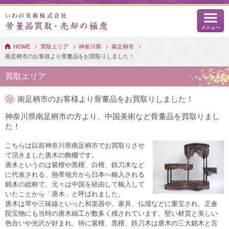
HOME
買取エリア
神奈川県
南足柄市
南足柄市のお客様より骨董品をお買取りしました！
買取エリア
南足柄市のお客様より骨董品をお買取りしました！
神奈川県南足柄市の方より、中国美術など骨董品を買取りまし
た！
こちらは以前神奈川県南足柄市でお買取りさせ
て頂きました唐木の飾棚です。
唐木というのは紫檀や黒檀、白檀、鉄刀木など
に代表される、熱帯地方から日本へ輸入される
銘木の総称で、元々は中国を経由して輸入して
いたことから「唐木」と呼ばれました。
唐木は琴や三味線といった和楽器や、家具、仏壇などに重宝され、正倉
院宝物にも当時の唐木細工が数多く残されています。堅い材質と美しい
色合いや光沢が好まれ、特に紫檀、黒檀、鉄刀木は唐木の三大銘木と言