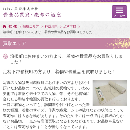
HOME
買取エリア
神奈川県
足柄下郡
箱根町にお住まいの方より、着物や骨董品をお買取りしました！
買取エリア
箱根町にお住まいの方より、着物や骨董品をお買取りしま
した！
足柄下郡箱根町の方より、着物や骨董品を買取りました！
写真の反物は先日箱根町にお住まいの方よりお譲り
頂いたお品物の一つで、結城紬の反物です。いわの
美術では着物や未仕立ての反物、帯、その他着物に
合わせる和装小物類の買取も行っております。
一口に着物といっても、訪問着や付下げといった着
物の種類、着物のサイズ、作家や織元、シミや破れなどの状態によって
査定額には大きな幅があります。そのため中には一点ではお値段の付か
ないお品物、一点から高価買取となるものなど様々で、お品物を見ない
ことには査定額を出すことが難しくなっています。