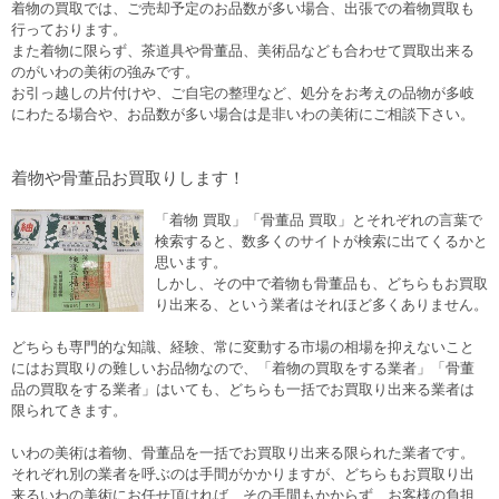
着物の買取では、ご売却予定のお品数が多い場合、出張での着物買取も
行っております。
また着物に限らず、茶道具や骨董品、美術品なども合わせて買取出来る
のがいわの美術の強みです。
お引っ越しの片付けや、ご自宅の整理など、処分をお考えの品物が多岐
にわたる場合や、お品数が多い場合は是非いわの美術にご相談下さい。
着物や骨董品お買取りします！
「着物 買取」「骨董品 買取」とそれぞれの言葉で
検索すると、数多くのサイトが検索に出てくるかと
思います。
しかし、その中で着物も骨董品も、どちらもお買取
り出来る、という業者はそれほど多くありません。
どちらも専門的な知識、経験、常に変動する市場の相場を抑えないこと
にはお買取りの難しいお品物なので、「着物の買取をする業者」「骨董
品の買取をする業者」はいても、どちらも一括でお買取り出来る業者は
限られてきます。
いわの美術は着物、骨董品を一括でお買取り出来る限られた業者です。
それぞれ別の業者を呼ぶのは手間がかかりますが、どちらもお買取り出
来るいわの美術にお任せ頂ければ、その手間もかからず、お客様の負担