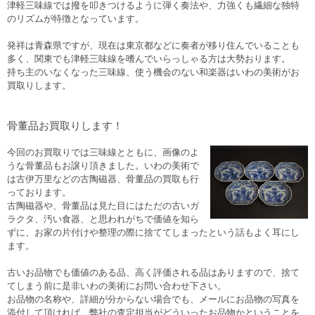
津軽三味線では撥を叩きつけるように弾く奏法や、力強くも繊細な独特
のリズムが特徴となっています。
発祥は青森県ですが、現在は東京都などに奏者が移り住んでいることも
多く、関東でも津軽三味線を嗜んでいらっしゃる方は大勢おります。
持ち主のいなくなった三味線、使う機会のない和楽器はいわの美術がお
買取りします。
骨董品お買取りします！
今回のお買取りでは三味線とともに、画像のよ
うな骨董品もお譲り頂きました。いわの美術で
は古伊万里などの古陶磁器、骨董品の買取も行
っております。
古陶磁器や、骨董品は見た目にはただの古いガ
ラクタ、汚い食器、と思われがちで価値を知ら
ずに、お家の片付けや整理の際に捨ててしまったという話もよく耳にし
ます。
古いお品物でも価値のある品、高く評価される品はありますので、捨て
てしまう前に是非いわの美術にお問い合わせ下さい。
お品物の名称や、詳細が分からない場合でも、メールにお品物の写真を
添付して頂ければ、弊社の査定担当がどういったお品物かということを