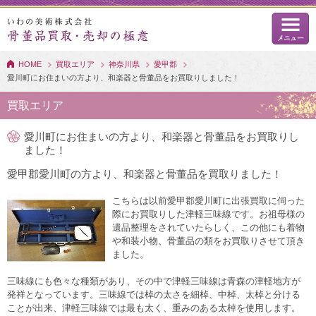
HOME
買取エリア
神奈川県
愛甲郡
愛川町にお住まいの方より、和楽器と骨董品をお買取りしました！
買取エリア
愛川町にお住まいの方より、和楽器と骨董品をお買取りし
ました！
愛甲郡愛川町の方より、和楽器と骨董品を買取りました！
こちらは以前愛甲郡愛川町に出張買取に伺った
際にお買取りした津軽三味線です。お祖母様の
遺品整理をされていたらしく、この他にも着物
や和装小物、骨董品の類をお買取りさせて頂き
ました。
三味線にも色々な種類があり、その中で津軽三味線は青森の津軽地方が
発祥となっています。三味線では棹の太さを細棹、中棹、太棹と分ける
ことが出来、津軽三味線では最も太く、重みのある太棹を使用します。