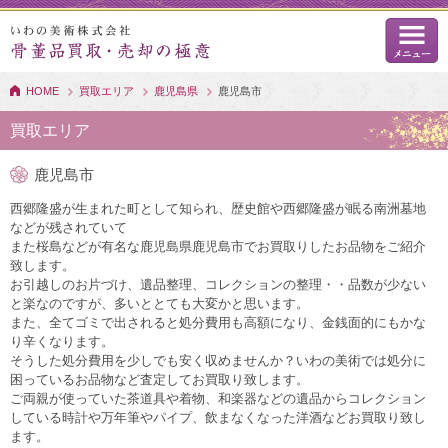
HOME
買取エリア
鹿児島県
鹿児島市
買取エリア
鹿児島市
西郷隆盛が生まれた町として知られ、歴史館や西郷隆盛が眠る南洲墓地
などが残されていて
また桜島などが有名な鹿児島県鹿児島市でお買取りしたお品物をご紹介
致します。
お引越しのお片づけ、遺品整理、コレクションの整理・・品数が少ない
と楽なのですが、多いととても大変かと思います。
また、全てゴミで出されると処分費用も高額になり、金銭面的にもかな
り辛くなります。
そうした処分費用を少しでも安く収めませんか？いわの美術では処分に
困っているお品物など査定してお買取り致します。
ご両親が使っていた茶道具や着物、和楽器などの遺品からコレクション
している時計や万年筆やパイプ、飲まなくなった洋酒などお買取り致し
ます。