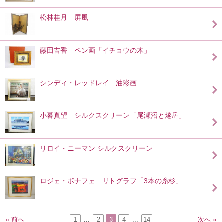
松林桂月 屏風
藤田吉香 ペン画「イチョウの木」
シンディ・レッドレイ 油彩画
小暮真望 シルクスクリーン「尾瀬沼と燧岳」
リロイ・ニーマン シルクスクリーン
ロジェ・ボナフェ リトグラフ「3本の糸杉」
« 前へ
1
...
2
3
4
...
14
次へ »