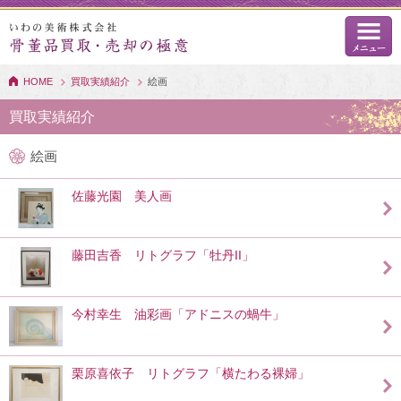
HOME
買取実績紹介
絵画
買取実績紹介
絵画
佐藤光園 美人画
藤田吉香 リトグラフ「牡丹II」
今村幸生 油彩画「アドニスの蝸牛」
栗原喜依子 リトグラフ「横たわる裸婦」