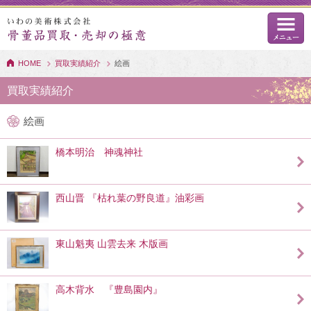
HOME
買取実績紹介
絵画
買取実績紹介
絵画
橋本明治 神魂神社
西山晋 『枯れ葉の野良道』油彩画
東山魁夷 山雲去来 木版画
高木背水 『豊島園内』