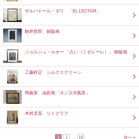
サルバドール・ダリ 「EL LECTOR」
駒井哲郎 銅版画
ジョルジュ・ルオー 「占い（ミゼレーレ）」 銅版画
工藤村正 シルクスクリーン
岡義実 油彩画「ヨンヌ河風景」
木村圭吾 リトグラフ
1
2
...
14
次へ »