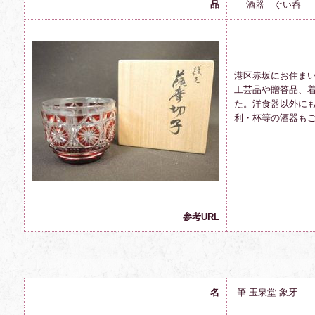
品
酒器 ぐい呑
港区赤坂にお住ま
工芸品や贈答品、
た。洋食器以外に
利・杯等の酒器も
参考URL
名
筆 玉泉堂 象牙