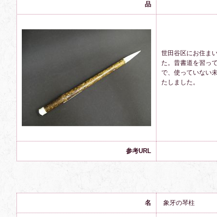
品
世田谷区にお住ま
た。昔書道を習っ
で、
使っていない
たしました。
参考URL
名
象牙の琴柱