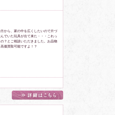
の方から、家の中を広くしたいので片づ
遊んでいた玩具が出て来た・・・これっ
るの？とご相談いただき
ました。
お品物
も高価買取可能
ですよ！？