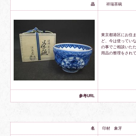
品
祥瑞茶碗
東京都港区にお住
ど、今は使ってい
の事でご相談いた
用品の整理をされ
参考URL
名
印材 象牙