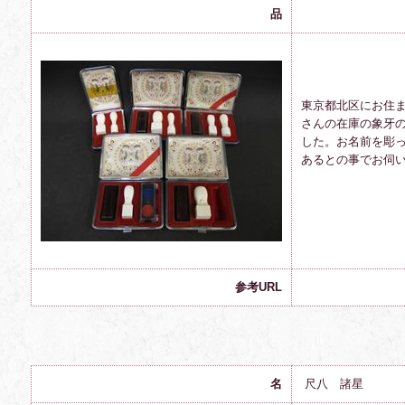
品
東京都北区にお住
さんの在庫の象牙
した。お名前を彫
あるとの事でお伺
参考URL
名
尺八 諸星