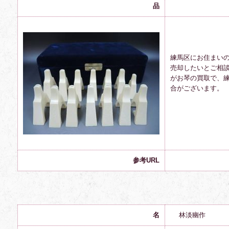
品
練馬区にお住まい
売却したいとご
相
がお琴の買取で、
合がございます。
参考URL
名
林淡幽作