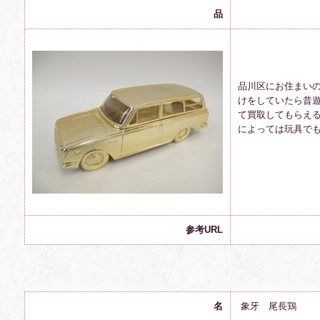
品
品川区にお住まい
けをしていたら昔
て買取してもらえ
によっては玩具で
参考URL
名
象牙 尾長鶏