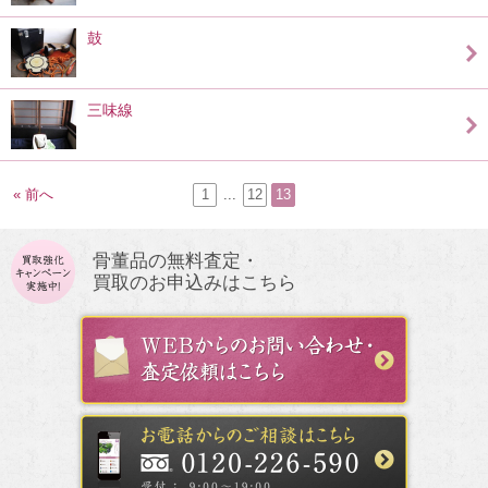
鼓
三味線
« 前へ
1
...
12
13
骨董品の無料査定・
買取のお申込みはこちら