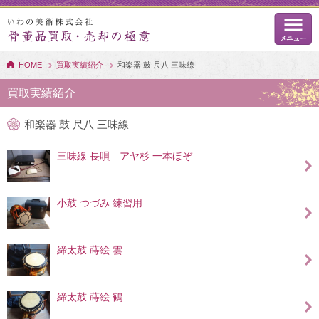
HOME
買取実績紹介
和楽器 鼓 尺八 三味線
買取実績紹介
和楽器 鼓 尺八 三味線
三味線 長唄 アヤ杉 一本ほぞ
小鼓 つづみ 練習用
締太鼓 蒔絵 雲
締太鼓 蒔絵 鶴