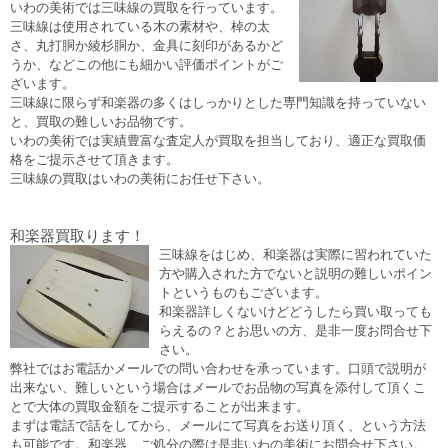
いわの美術では三味線の買取を行っています。
三味線は使用されている木の素材や、棹の太
さ、丸打胴か綾杉胴か、金具に刻印があるかど
うか、などこの他にも細かい評価ポイントがご
ざいます。
三味線に限らず和楽器の多くはしっかりとした専門知識を持っていない
と、買取の難しいお品物です。
いわの美術では実績豊富な査定人が買取を担当しており、適正な買取価
格をご提示させて頂きます。
三味線の買取はいわの美術にお任せ下さい。
和楽器買取ります！
三味線をはじめ、和楽器は実際に習われていた
方や購入された方でないと説明の難しいポイン
トというものもございます。
和楽器詳しくないけどどうしたら買い取っても
らえるの？とお思いの方、是非一度お問合せ下
さい。
弊社ではお電話かメールでの問い合わせを承っています。口頭で説明が
出来ない、難しいという場合はメールでお品物の写真を添付して頂くこ
とで大体の買取金額をご提示することが出来ます。
まずは電話で話をしてから、メールにて写真をお送り頂く、という方法
も可能です。和楽器、ご処分の際は是非いわの美術にお問合せ下さい。