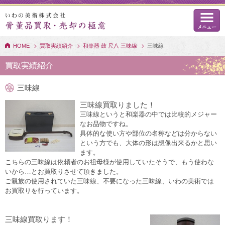
HOME
買取実績紹介
和楽器 鼓 尺八 三味線
三味線
買取実績紹介
三味線
三味線買取りました！
三味線というと和楽器の中では比較的メジャー
なお品物ですね。
具体的な使い方や部位の名称などは分からない
という方でも、大体の形は想像出来るかと思い
ます。
こちらの三味線は依頼者のお祖母様が使用していたそうで、もう使わな
いから…とお買取りさせて頂きました。
ご親族の使用されていた三味線、不要になった三味線、いわの美術では
お買取りを行っています。
三味線買取ります！