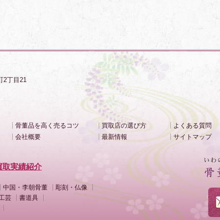
町2丁目21
骨董品を高く売るコツ
買取店の選び方
よくある質問
会社概要
最新情報
サイトマップ
買取実績紹介
中国・李朝骨董
彫刻・仏像
工芸
書道具