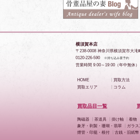
横須賀本店
〒238-0008 神奈川県横須賀市大滝
0120-226-590
※持ち込み要予約
営業時間 9:00～19:00（年中無休）
HOME
買取方法
買取エリア
コラム
買取品目一覧
陶磁器
茶道具
掛け軸
着物
象牙・剥製・珊瑚・翡翠
ガラス
煙管・印籠・根付
古銭・旧紙幣