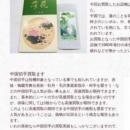
今回お買取したお品物
た。
中国では、蓮のことを
粋さのシンボル」や、
されている他にも、古
われています。
お買取となった中国切
品物で1980年発行の
破れなどが無かったと
中国切手買取ます
中国切手は投機対象となっている事でも知られていますが、赤
猿・梅蘭芳舞台美術・牡丹・毛沢東最新指示・科学を愛そう・な
どの中国切手は人気が高い事もあり、高価買取が期待できます。
また、基本的にシートの方が高価買取となる場合が多いのです
が、赤猿に関しては1枚からでも高価買取が期待できます。
このように高価買取の期待できる中国切手の種類も豊富ですが、
人気があるということは、偽物が出回るという残念な報告もあり
ます。
いわの美術なら中国切手の買取実績もしっかりございますので、