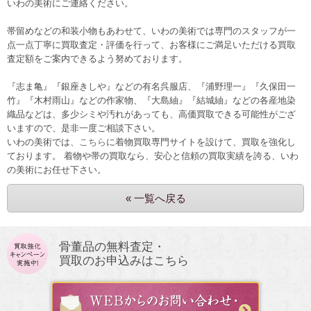
いわの美術にご連絡ください。
帯留めなどの和装小物もあわせて、いわの美術では専門のスタッフが一
点一点丁寧に買取査定・評価を行って、お客様にご満足いただける買取
査定額をご案内できるよう努めております。
『志ま亀』『銀座きしや』などの有名呉服店、『浦野理一』『久保田一
竹』『木村雨山』などの作家物、『大島紬』『結城紬』などの各産地染
織品などは、多少シミや汚れがあっても、高価買取できる可能性がござ
いますので、是非一度ご相談下さい。
いわの美術では、
こちら
に着物買取専門サイトを設けて、買取を強化し
ております。 着物や帯の買取なら、安心と信頼の買取実績を誇る、いわ
の美術にお任せ下さい。
« 一覧へ戻る
骨董品の無料査定・
買取のお申込みはこちら