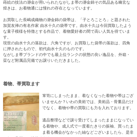
蒔絵の技法の瀞金が用いられたながしま帯の瀞金錦その気品ある幽玄な
煌きは、お着物通には憧れの存在となっています。
お買取した長嶋成織物の瀞金錦の袋帯は、「子とろことろ」と題された
加賀友禅の有名作家 由水十久の袋帯です。由水十久は今回買取したよう
な童子模様を特徴とする作品で、着物愛好者の間で高い人気を得ていま
す。
現世の由水十久の落款は、六角ですが、お買取した袋帯の落款は、四角
に押されたもので、初代由水十久のものです。
ながしま帯ブランドの中でも最上位ランクの状態の良い逸品を、外箱・
栞など附属品完備でお譲りいただきました。
着物、帯買取ます
箪笥にしまったまま、着なくなった着物や帯はござ
いませんか？いわの美術では、美術品・骨董品だけ
でなく、着物や帯の買取にも力を入れております。
遺品整理などで譲り受けてしまったままになってい
る着物や、成人式で一度着たきりの振袖、買ったま
ま着る機会がなかった紬などございましたら、是非