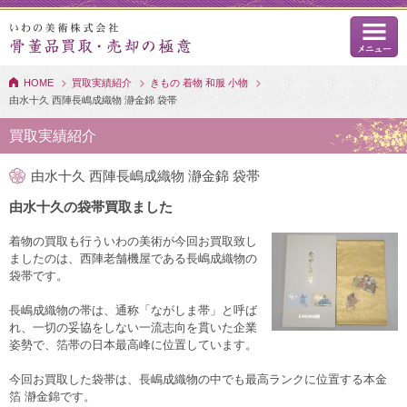
HOME
買取実績紹介
きもの 着物 和服 小物
由水十久 西陣長嶋成織物 瀞金錦 袋帯
買取実績紹介
由水十久 西陣長嶋成織物 瀞金錦 袋帯
由水十久の袋帯買取ました
着物の買取も行ういわの美術が今回お買取致し
ましたのは、西陣老舗機屋である長嶋成織物の
袋帯です。
長嶋成織物の帯は、通称「ながしま帯」と呼ば
れ、一切の妥協をしない一流志向を貫いた企業
姿勢で、箔帯の日本最高峰に位置しています。
今回お買取した袋帯は、長嶋成織物の中でも最高ランクに位置する本金
箔 瀞金錦です。