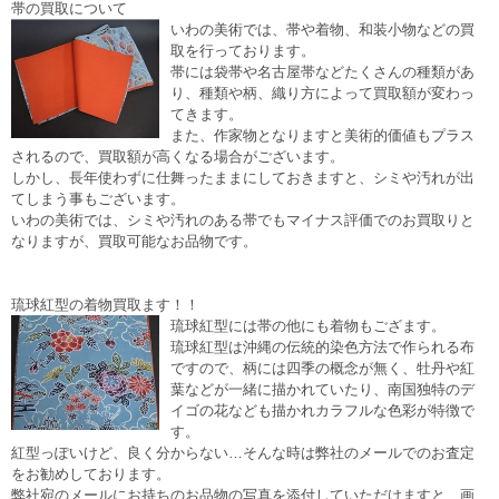
帯の買取について
いわの美術では、帯や着物、和装小物などの買
取を行っております。
帯には袋帯や名古屋帯などたくさんの種類があ
り、種類や柄、織り方によって買取額が変わっ
てきます。
また、作家物となりますと美術的価値もプラス
されるので、買取額が高くなる場合がございます。
しかし、長年使わずに仕舞ったままにしておきますと、シミや汚れが出
てしまう事もございます。
いわの美術では、シミや汚れのある帯でもマイナス評価でのお買取りと
なりますが、買取可能なお品物です。
琉球紅型の着物買取ます！！
琉球紅型には帯の他にも着物もござます。
琉球紅型は沖縄の伝統的染色方法で作られる布
ですので、柄には四季の概念が無く、牡丹や紅
葉などが一緒に描かれていたり、南国独特のデ
イゴの花なども描かれカラフルな色彩が特徴で
す。
紅型っぽいけど、良く分からない…そんな時は弊社のメールでのお査定
をお勧めしております。
弊社宛のメールにお持ちのお品物の写真を添付していただけますと、画