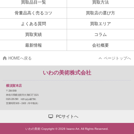
買取品目一覧
買取方法
骨董品高く売るコツ
買取店の選び方
よくある質問
買取エリア
買取実績
コラム
最新情報
会社概要
HOMEへ戻る
ページトップへ
いわの美術株式会社
横須賀本店
〒238-0008
神奈川県横須賀市大滝町2丁目21
0120-226-590
※持ち込み要予約
営業時間 9:00～19:00（年中無休）
PCサイトへ
いわの美術 Copyright © 2026 Iwano Art. All Rights Reserved.