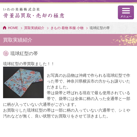
HOME
買取実績紹介
きもの 着物 和服 小物
琉球紅型の帯
買取実績紹介
琉球紅型の帯
琉球紅型の帯買取ました！！
お写真のお品物は沖縄で作られる琉球紅型で作
った帯で、神奈川県横浜市の方からお譲りいた
だきました。
帯は袋帯と呼ばれる現在で最も使用されている
帯で、袋帯には全体に柄の入った全通帯と一部
に柄が入っていない六通帯がございます。
お買取りした琉球紅型の帯は一部に柄の入っていない六通帯で、シミや
汚れなどが無く、良い状態でお買取りをさせて頂きました。