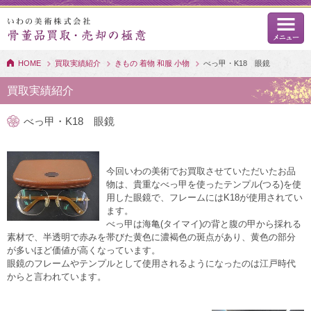
HOME
買取実績紹介
きもの 着物 和服 小物
べっ甲・K18 眼鏡
買取実績紹介
べっ甲・K18 眼鏡
今回いわの美術でお買取させていただいたお品
物は、貴重なべっ甲を使ったテンプル(つる)を使
用した眼鏡で、フレームにはK18が使用されてい
ます。
べっ甲は海亀(タイマイ)の背と腹の甲から採れる
素材で、半透明で赤みを帯びた黄色に濃褐色の斑点があり、黄色の部分
が多いほど価値が高くなっています。
眼鏡のフレームやテンプルとして使用されるようになったのは江戸時代
からと言われています。