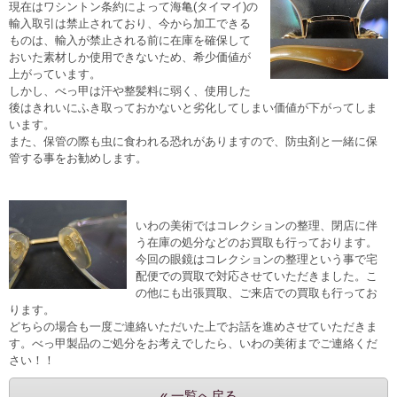
現在はワシントン条約によって海亀(タイマイ)の
輸入取引は禁止されており、今から加工できる
ものは、輸入が禁止される前に在庫を確保して
おいた素材しか使用できないため、希少価値が
上がっています。
しかし、べっ甲は汗や整髪料に弱く、使用した
後はきれいにふき取っておかないと劣化してしまい価値が下がってしま
います。
また、保管の際も虫に食われる恐れがありますので、防虫剤と一緒に保
管する事をお勧めします。
いわの美術ではコレクションの整理、閉店に伴
う在庫の処分などのお買取も行っております。
今回の眼鏡はコレクションの整理という事で宅
配便での買取で対応させていただきました。こ
の他にも出張買取、ご来店での買取も行ってお
ります。
どちらの場合も一度ご連絡いただいた上でお話を進めさせていただきま
す。べっ甲製品のご処分をお考えでしたら、いわの美術までご連絡くだ
さい！！
« 一覧へ戻る