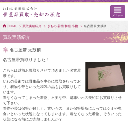
HOME
買取実績紹介
きもの 着物 和服 小物
名古屋帯 太鼓柄
買取実績紹介
名古屋帯 太鼓柄
名古屋帯買取りました！
こちらは以前お買取りさせて頂きました名古屋
帯です。
いわの美術では骨董品を中心に買取を行ってお
り、着物や帯といった和装の品もお買取りして
います。
着なくなってしまった着物、不要な帯、是非いわの美術にお買取りさせ
て下さい。
着物や帯は保管が難しく、古いもの、また保管場所によってはシミや虫
食いといった状態になってしまいます。着なくなった着物、そういった
状態になる前にご売却しませんか？