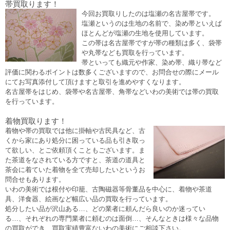
帯買取ります！
今回お買取りしたのは塩瀬の名古屋帯です。
塩瀬というのは生地の名前で、染め帯といえば
ほとんどが塩瀬の生地を使用しています。
この帯は名古屋帯ですが帯の種類は多く、袋帯
や丸帯なども買取を行っています。
帯といっても織元や作家、染め帯、織り帯など
評価に関わるポイントは数多くございますので、お問合せの際にメール
にてお写真添付して頂けますと取引を進めやすくなります。
名古屋帯をはじめ、袋帯や名古屋帯、角帯などいわの美術では帯の買取
を行っています。
着物買取ります！
着物や帯の買取では他に掛軸や古民具など、古
くから家にあり処分に困っている品も引き取っ
て欲しい、とご依頼頂くこともございます。ま
た茶道をなされている方ですと、茶道の道具と
茶会に着ていた着物を全て売却したいというお
問合せもあります。
いわの美術では根付や印籠、古陶磁器等骨董品を中心に、着物や茶道
具、洋食器、絵画など幅広い品の買取を行っています。
処分したい品が沢山ある…、どの業者に頼んだら良いのか迷ってい
る…、それぞれの専門業者に頼むのは面倒…、そんなときは様々な品物
の買取ができ、買取実績豊富ないわの美術にご相談下さい。