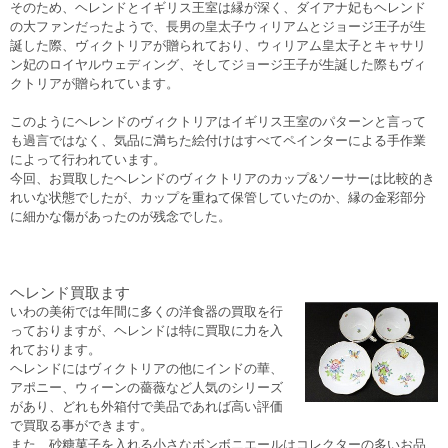
そのため、ヘレンドとイギリス王室は縁が深く、ダイアナ妃もヘレンド
の大ファンだったようで、長男の皇太子ウィリアムとジョージ王子が生
誕した際、ヴィクトリアが贈られており、ウィリアム皇太子とキャサリ
ン妃のロイヤルウェディング、そしてジョージ王子が生誕した際もヴィ
クトリアが贈られています。
このようにヘレンドのヴィクトリアはイギリス王室のパターンと言って
も過言ではなく、気品に満ちた絵付けはすべてペインターによる手作業
によって行われています。
今回、お買取したヘレンドのヴィクトリアのカップ&ソーサーは比較的き
れいな状態でしたが、カップを重ねて保管していたのか、縁の金彩部分
に細かな傷があったのが残念でした。
ヘレンド買取ます
いわの美術では年間に多くの洋食器の買取を行
っておりますが、ヘレンドは特に買取に力を入
れております。
ヘレンドにはヴィクトリアの他にインドの華、
アポニー、ウィーンの薔薇など人気のシリーズ
があり、どれも外箱付で美品であれば高い評価
で買取る事ができます。
また、砂糖菓子を入れる小さなボンボニエールはコレクターの多いお品