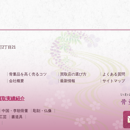
町2丁目21
骨董品を高く売るコツ
買取店の選び方
よくある質問
会社概要
最新情報
サイトマップ
買取実績紹介
中国・李朝骨董
彫刻・仏像
工芸
書道具