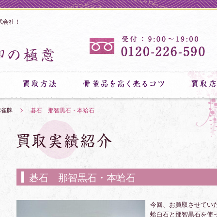
式会社！
麻雀牌
»
碁石 那智黒石・本蛤石
碁石 那智黒石・本蛤石
今回、お買取させてい
蛤白石と那智黒石を使