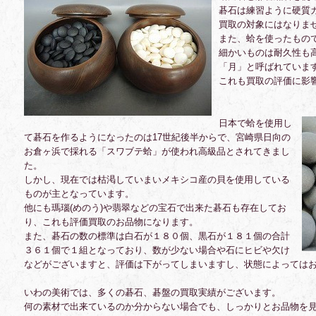
碁石は練習ように硬質
買取の対象にはなりま
また、蛤を使ったもの
細かいものは耐久性も
「月」と呼ばれていま
これも買取の評価に影
日本で蛤を使用し
て碁石を作るようになったのは17世紀後半からで、宮崎県日向の
お倉ヶ浜で採れる「スワブテ蛤」が使われ高級品とされてきまし
た。
しかし、現在では枯渇していまいメキシコ産の貝を使用している
ものが主となっています。
他にも瑪瑙(めのう)や翡翠などの宝石で出来た碁石も存在してお
り、これも評価買取のお品物になります。
また、碁石の数の標準は白石が１８０個、黒石が１８１個の合計
３６１個で１組となっており、数が少ない場合や石にヒビや欠け
などがございますと、評価は下がってしまいますし、状態によっては
いわの美術では、多くの碁石、碁盤の買取実績がございます。
何の素材で出来ているのか分からない場合でも、しっかりとお品物を