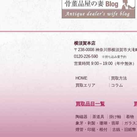
横須賀本店
〒238-0008 神奈川県横須賀市大滝
0120-226-590
※持ち込み要予約
営業時間 9:00～19:00（年中無休）
HOME
買取方法
買取エリア
コラム
買取品目一覧
陶磁器
茶道具
掛け軸
着物
象牙・剥製・珊瑚・翡翠
ガラス
煙管・印籠・根付
古銭・旧紙幣