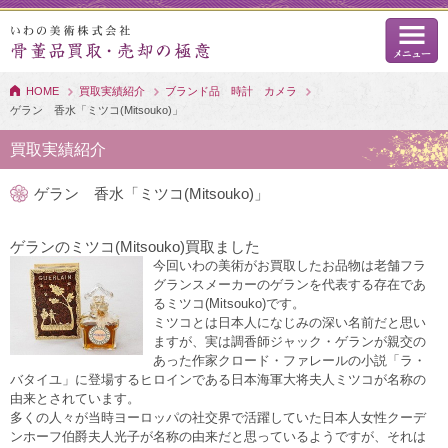
HOME
買取実績紹介
ブランド品 時計 カメラ
ゲラン 香水「ミツコ(Mitsouko)」
買取実績紹介
ゲラン 香水「ミツコ(Mitsouko)」
ゲランのミツコ(Mitsouko)買取ました
今回いわの美術がお買取したお品物は老舗フラ
グランスメーカーのゲランを代表する存在であ
るミツコ(Mitsouko)です。
ミツコとは日本人になじみの深い名前だと思い
ますが、実は調香師ジャック・ゲランが親交の
あった作家クロード・ファレールの小説「ラ・
バタイユ」に登場するヒロインである日本海軍大将夫人ミツコが名称の
由来とされています。
多くの人々が当時ヨーロッパの社交界で活躍していた日本人女性クーデ
ンホーフ伯爵夫人光子が名称の由来だと思っているようですが、それは