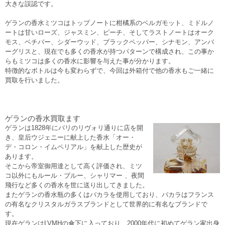
大きな誤認です。
ゲランの香水ミツコはトップノートに柑橘系のベルガモット、ミドルノ
ートは甘いローズ、ジャスミン、ピーチ、そしてラストノートはオーク
モス、ベチバー、シダーウッド、ブラックペッパー、シナモン、アンバ
ーグリスと、現在でも多くの香水が持つパターンで構成され、この事か
らもミツコは多くの香水に影響を与えた事が分かります。
特徴的なボトルは今も変わらずで、今回は外箱付で他の香水もご一緒に
買取を行いました。
ゲランの香水買取ます
ゲランは1828年にパリのリヴォリ通りに店を開
き、皇后ウジェニーに献上した香水「オー・
デ・コロン・イムペリアル」を献上した歴史が
あります。
そこから帝室御用達として高く評価され、ミツ
コ以外にもルール・ブルー、シャリマー 、夜間
飛行など多くの香水を世に送り出してきました。
またゲランの香水瓶の多くはバカラを使用しており、バカラはフランス
の有名なクリスタルガラスブランドとして世界的に有名なブランドで
す。
現在ゲランはLVMHの傘下に入っており、2000年代に初めてゲラン家出身