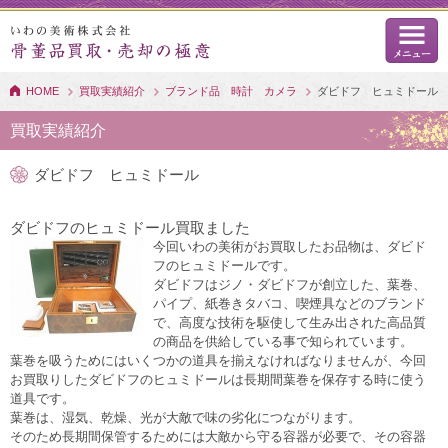
HOME
買取実績紹介
ブランド品 時計 カメラ
ダビドフ ヒュミドール
買取実績紹介
ダビドフ ヒュミドール
ダビドフのヒュミドール買取ました
今回いわの美術がお買取したお品物は、ダビド
フのヒュミドールです。
ダビドフはジノ・ダビドフが創立した、葉巻、
パイプ、紙巻きタバコ、喫煙具などのブランド
で、高度な技術を駆使して生み出された高品質
の商品を供給している事で知られています。
葉巻を吸うためにはいくつかの道具を揃えなければなりませんが、今回
お買取りしたダビドフのヒュミドールは長期間葉巻を保存する時に使う
道具です。
葉巻は、湿気、乾燥、光が大敵で味の劣化につながります。
そのため長期間保管するためには大敵から守る容器が必要で、その容器