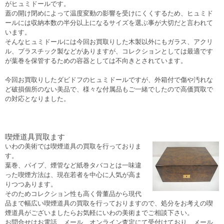
がヒュミドールです。
蓋の開け閉めによって温度変動の影響を受けにくくするため、ヒュミド
ールには収納本数の半分以上になるサイズを選ぶ事が大切だと言われて
います。
そんなヒュミドールには今回お買取りした木製以外にもガラス、アクリ
ル、プラスチック製などがありますが、コレクションとしては最適です
が葉巻を保管するための容器としては不向きとされています。
今回お買取りしたダビドフのヒュミドールですが、外箱付で傷や汚れな
ど破損個所のない美品で、様々な付属品もご一緒でしたので高価買取で
の対応となりました。
喫煙道具買取ます
いわの美術では喫煙道具の買取を行っておりま
す。
葉巻、パイプ、煙管など紙巻タバコとは一味違
った喫煙方法は、現在若者を中心に人気が高ま
りつつあります。
そのためコレクション性も高く骨董品から現代
品まで幅広い喫煙道具の買取を行っておりますので、処分をお考えの喫
煙道具がございましたらお気軽にいわの美術までご相談下さい。
お問合せはお電話、メール、オンライン査定にて受付けており、メール