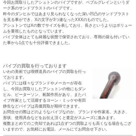
今回お買取りしたアシュトンのパイプですが、ペブルグレインというダ
ーク系のサンドブラストのパイプです。
昨今のダンヒルではあまり見られなくなった深い凹凸のサンドブラスト
を見る事ができ、Xの文字が3つ連なったXXXのものでした。
アシュトンではXの数でサイズを表しており、長さというよりはボリュー
ムを重視したものとなっています。
パイプ全体はとても綺麗な状態で保管されており、専用の袋も付いてい
た事から1点でも十分評価できました。
パイプの買取を行っております
いわの美術では喫煙道具のパイプの買取を行っ
ております。
パイプには様々なブランドやメーカーが存在
し、今回お買取りしたアシュトンの他にもダン
ヒル、ピーターソン、柘製作所があり、またパ
イプ作家として活躍するヨーン・ミッケや有田
静生などパイプは高価買取が期待できます。
お問合せの際はどのようなパイプなのか、ブランドや作家名、大きさ、
形状、使用具合などをお伝え頂くと査定がスムーズに進みます。
複数まとめてのご売却であれば1点ずつの買取よりも高くなる場合もござ
いますので、お気軽にお電話、メールにてお問合せ下さい。