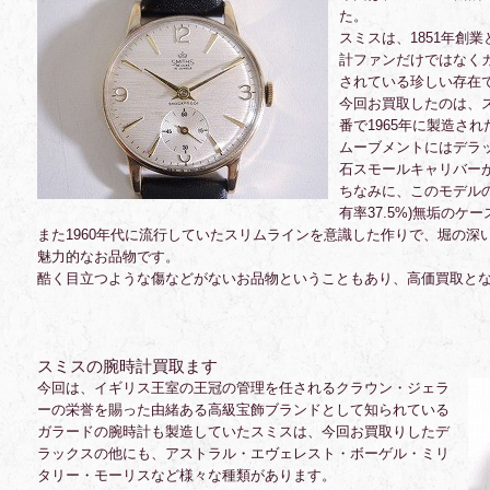
た。
スミスは、1851年創
計ファンだけではなく
されている珍しい存在
今回お買取したのは、ス
番で1965年に製造さ
ムーブメントにはデラ
石スモールキャリバー
ちなみに、このモデルの
有率37.5%)無垢のケ
また1960年代に流行していたスリムラインを意識した作りで、堀の深
魅力的なお品物です。
酷く目立つような傷などがないお品物ということもあり、高価買取と
スミスの腕時計買取ます
今回は、イギリス王室の王冠の管理を任されるクラウン・ジェラ
ーの栄誉を賜った由緒ある高級宝飾ブランドとして知られている
ガラードの腕時計も製造していたスミスは、今回お買取りしたデ
ラックスの他にも、アストラル・エヴェレスト・ボーゲル・ミリ
タリー・モーリスなど様々な種類があります。