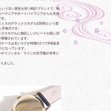
業という古い歴史を持つ時計ブランドで、時
カーマニアやオートバイマニアからも支持
です。
ミスのデラックスモデル2255Bという型
れた手巻式です。
ックスモデルに相応しいグレードの高い15
が搭載されています。
ケースは太いラグが特徴の1つでK9(金含
ースとなっています。
いホリゾンタル・ラインの文字盤が非常に
なりました。