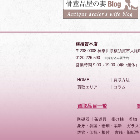
横須賀本店
〒238-0008 神奈川県横須賀市大滝
0120-226-590
※持ち込み要予約
営業時間 9:00～19:00（年中無休）
HOME
買取方法
買取エリア
コラム
買取品目一覧
陶磁器
茶道具
掛け軸
着物
象牙・剥製・珊瑚・翡翠
ガラス
煙管・印籠・根付
古銭・旧紙幣