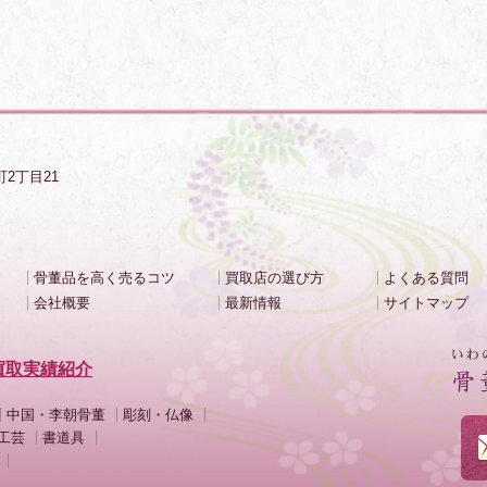
町2丁目21
骨董品を高く売るコツ
買取店の選び方
よくある質問
会社概要
最新情報
サイトマップ
買取実績紹介
中国・李朝骨董
彫刻・仏像
工芸
書道具