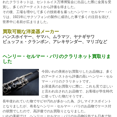
れたクラリネットは、セントルイス万博博覧会に出品した際に金賞を受
賞し、多くのアーティストから評価を得ました。
その後、工場を増やして多くの技術者を雇ったヘンリー・セルマー・パ
リは、1921年にサクソフォンの製作に成功した事で多くの注目を浴び、
世界中に名前が広まりました。
買取可能な洋楽器メーカー
ハンスホイヤー、ヤマハ、ムラマツ、ヤナギサワ
ビュッフェ・クランポン、アレキサンダー、マリゴなど
ヘンリー・セルマー・パリのクラリネット買取りま
した
今回いわの美術がお買取りしたお品物は、多く
のアーティストから評価の高いヘンリー・セル
マー・パリのクラリネットです。
お茶道具のお買取りに際に、これも見てほしい
と言われ出されたお品物で、お客様が学生時代
に使っていた物だそうです。
長年使われていた物でサビや汚れが多かった為、少しマイナスポイント
となりましたが、有名なヘンリー・セルマー・パリのお品物でケース付
の状態でしたので、高評価でのお買取りとなりました。
いわの美術では、ヘンリー・セルマー・パリのお品物以外でも日本で知